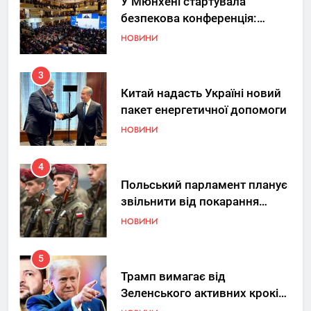
безпекова конференція:
Україна знову у фокусі світу
НОВИНИ
3
Китай надасть Україні новий
пакет енергетичної допомоги
НОВИНИ
4
Польський парламент планує
звільнити від покарання
добровольців ЗСУ
НОВИНИ
5
Трамп вимагає від
Зеленського активних кроків
у мирному процесі
НОВИНИ