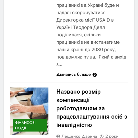
працівників в Україні буде й
надалі скорочуватися.
Директорка місії USAID в
Україні Теодора Делл
поділилася, скільки
працівників не вистачатиме
нашій країні до 2030 року,
повідомляє nv.ua. Який є вихід
з…
Дізнатись більше
Названо розмір
компенсації
роботодавцям за
працевлаштування осіб з
ФІНАНСОВІ
інвалідністю
ПОДІЇ
Лещенко Дарина
2 роки