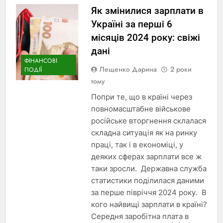
Як змінилися зарплати в
Україні за перші 6
місяців 2024 року: свіжі
дані
ФІНАНСОВІ
Лещенко Дарина
2 роки
ПОДІЇ
тому
Попри те, що в країні через
повномасштабне військове
російське вторгнення склалася
складна ситуація як на ринку
праці, так і в економіці, у
деяких сферах зарплати все ж
таки зросли. Державна служба
статистики поділилася даними
за перше півріччя 2024 року. В
кого найвищі зарплати в країні?
Середня заробітна плата в