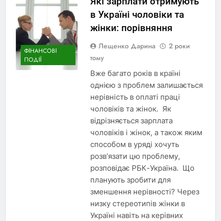
Які зарплати отримують
в Україні чоловіки та
жінки: порівняння
Лещенко Дарина
2 роки
ФІНАНСОВІ
тому
ПОДІЇ
Вже багато років в країні
однією з проблем залишається
нерівність в оплаті праці
чоловіків та жінок. Як
відрізняється зарплата
чоловіків і жінок, а також яким
способом в уряді хочуть
розв’язати цю проблему,
розповідає РБК-Україна. Що
планують зробити для
зменшення нерівності? Через
низку стереотипів жінки в
Україні навіть на керівних