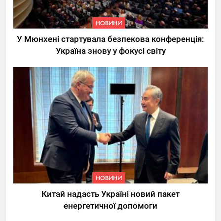
НОВИНИ
У Мюнхені стартувала безпекова конференція:
Україна знову у фокусі світу
5
Трамп вимагає від
Зеленського активних кроків
у мирному процесі
НОВИНИ
6
КМДА заявила про параліч
НОВИНИ
“Київтеплоенерго” через
Китай надасть Україні новий пакет
обшуки СБУ
НОВИНИ
енергетичної допомоги