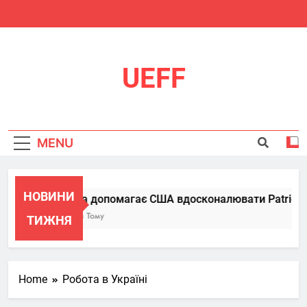
Skip
to
content
UEFF
MENU
НОВИНИ
Україна допомагає США вдосконалювати Patriot, пе
6 Місяців Тому
ТИЖНЯ
Home
Робота в Україні