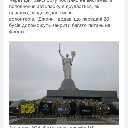
Через це транспорту постійно не вистачає, а
поповнення автопарку відбувається, як
правило, завдяки допомозі
волонтерів. “Джонні” додав, що передані 20
бусів допоможуть закрити багато питань на
фронті.
Авто для ЗСУ. Фото: прес-служба MK