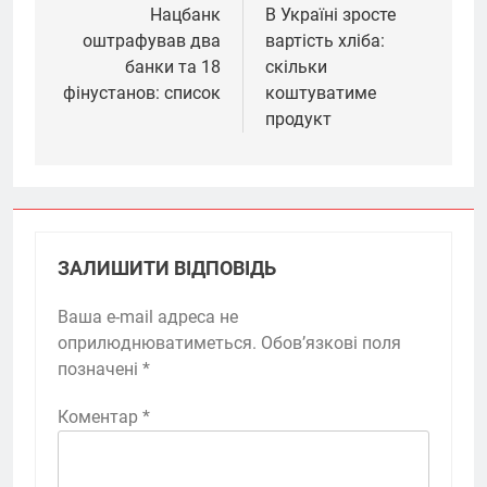
Нацбанк
В Україні зросте
оштрафував два
вартість хліба:
банки та 18
скільки
фінустанов: список
коштуватиме
продукт
ЗАЛИШИТИ ВІДПОВІДЬ
Ваша e-mail адреса не
оприлюднюватиметься.
Обов’язкові поля
позначені
*
Коментар
*