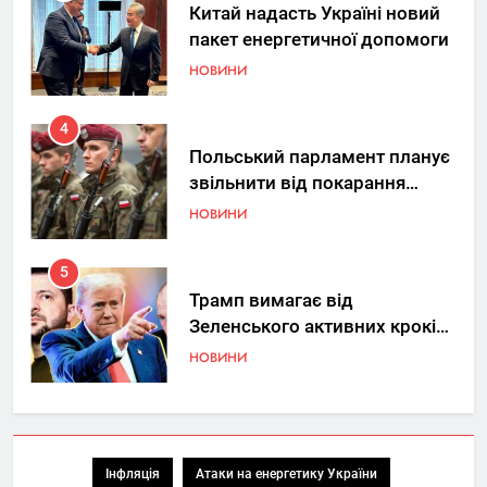
Китай надасть Україні новий
пакет енергетичної допомоги
НОВИНИ
4
Польський парламент планує
звільнити від покарання
добровольців ЗСУ
НОВИНИ
5
Трамп вимагає від
Зеленського активних кроків
у мирному процесі
НОВИНИ
6
КМДА заявила про параліч
“Київтеплоенерго” через
Інфляція
Атаки на енергетику України