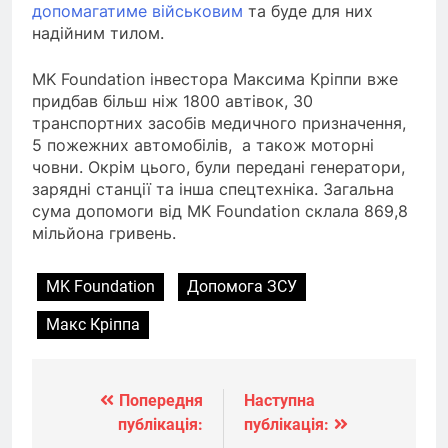
допомагатиме військовим
та буде для них
надійним тилом.
MK Foundation інвестора
Максима Кріппи вже
придбав більш ніж 1800 автівок, 30
транспортних засобів медичного призначення,
5 пожежних автомобілів, а також моторні
човни. Окрім цього, були передані генератори,
зарядні станції та інша спецтехніка. Загальна
сума допомоги від MK Foundation склала 869,8
мільйона гривень.
MK Foundation
Допомога ЗСУ
Макс Кріппа
Попередня
Наступна
Навігація
публікація:
публікація:
записів