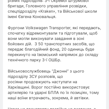
різних підрозділів: 3-ї Окремої штурмової
бригади, Головного управління розвідки,
спецпідрозділу «Kraken», та Військової школи
імені Євгена Коновальця.
Фургони Volkswagen Transporter, які передають,
спочатку відремонтували та підготували, щоб
вони могли виконувати завдання в зоні
бойових дій. З 50 транспортних засобів, що
передає благодійний фонд, 20 одиниць буде
перекинуто на Ізюмський напрямок до складу
технічного парку 3-ї ОШБр.
Військовослужбовець “Джонні” з цього
підрозділу ЗСУ розповів, що
росіяни продовжують наступати на
Харківщині. Ворог постійно використовує
артилерію та ударні БПЛА по їх позиціях, тому
наші воїни втрачають, зокрема, й автівки.