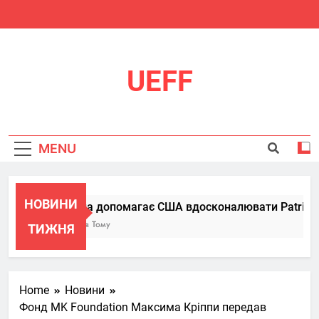
Skip
to
content
UEFF
MENU
НОВИНИ
Україна допомагає США вдосконалювати Patriot, пе
6 Місяців Тому
ТИЖНЯ
Home
Новини
Фонд MK Foundation Максима Кріппи передав