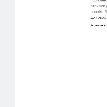
Foundati
отримав 
реанімоб
до трьох
Дізнатись