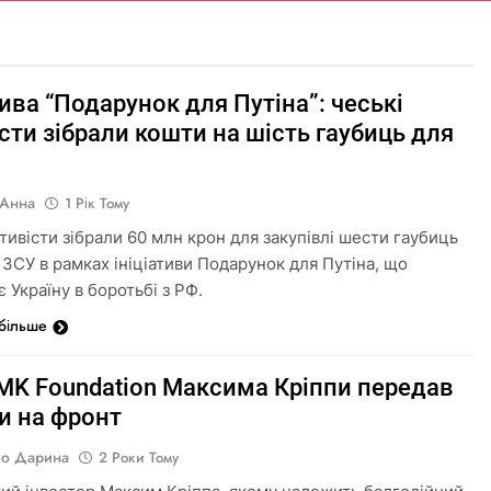
тива “Подарунок для Путіна”: чеські
сти зібрали кошти на шість гаубиць для
 Анна
1 Рік Тому
тивісти зібрали 60 млн крон для закупівлі шести гаубиць
 ЗСУ в рамках ініціативи Подарунок для Путіна, що
 Україну в боротьбі з РФ.
 більше
MK Foundation Максима Кріппи передав
ки на фронт
о Дарина
2 Роки Тому