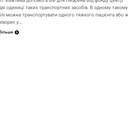
on. Важлива допомога БФ для лікарень Від фонду центр
дві одиниці таких транспортних засобів. В одному такому
ілі можна транспортувати одного тяжкого пацієнта або ж
 хворих у…
 більше