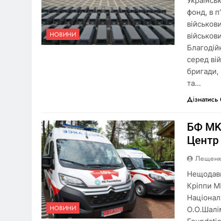
Українсь
фонд, в 
військов
НОВИНИ
військов
Благодій
серед вій
бригади,
та…
Дізнатись
БФ MK
Центр 
Лещенк
Нещодавн
Кріппи M
Національ
НОВИНИ
О.О.Шалі