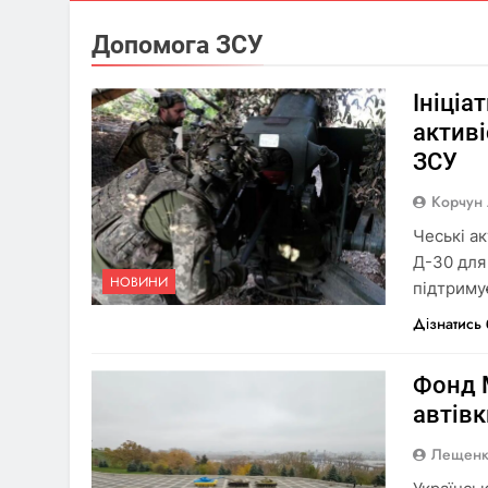
Допомога ЗСУ
Ініціа
активі
ЗСУ
Корчун
Чеські ак
Д-30 для
НОВИНИ
підтримує
Дізнатись
Фонд 
автів
Лещенк