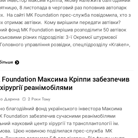
кий інвестор Максим Кріппа, якому належить балгодійний
п’ятницю, 8 листопада в черговий раз поповнив автопарк
их. На сайті MK Foundation прес-служба повідомила, хто з
их отримає автівки. Кому вирішили передати автівки?
ний фонд MK Foundation вирішив розподілити 50 автівок
ськовими різних підрозділів: 3-ї Окремої штурмової
 Головного управління розвідки, спецпідрозділу «Kraken»,
 більше
 Foundation Максима Кріппи забезпечив
хірургії реанімобілями
о Дарина
2 Роки Тому
о благодійний фонд українського інвестора Максима
K Foundation забезпечив сучасними реанімобілями
ний науковий центр хірургії та трансплантології ім.
мова. Цією новиною поділилася прес-служба MK