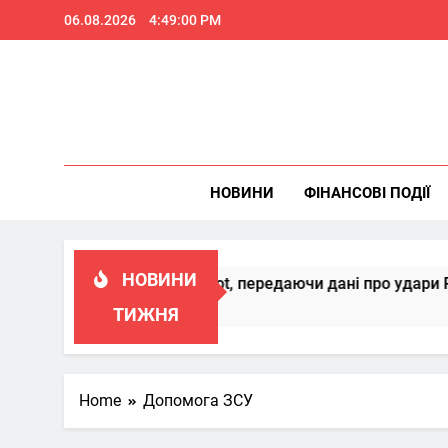
Skip
06.08.2026
4:49:01 PM
to
content
НОВИНИ
ФІНАНСОВІ ПОДІЇ
НОВИНИ
коналювати Patriot, передаючи дані про удари РФ
ТИЖНЯ
Home
Допомога ЗСУ