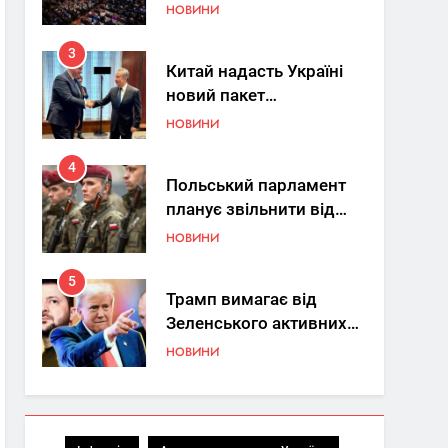
Україна знову у фокусі
НОВИНИ
світу
3
Китай надасть Україні
новий пакет
енергетичної допомоги
НОВИНИ
4
Польський парламент
планує звільнити від
покарання
НОВИНИ
добровольців ЗСУ
5
Трамп вимагає від
Зеленського активних
кроків у мирному
НОВИНИ
процесі
6
КМДА заявила про
параліч