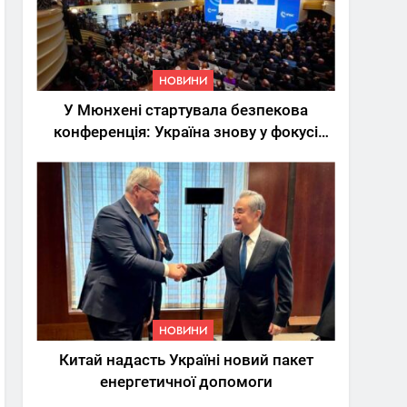
НОВИНИ
У Мюнхені стартувала безпекова
конференція: Україна знову у фокусі
світу
5
Трамп вимагає від
Зеленського активних
кроків у мирному
НОВИНИ
процесі
НОВИНИ
6
Китай надасть Україні новий пакет
КМДА заявила про
енергетичної допомоги
параліч
“Київтеплоенерго” через