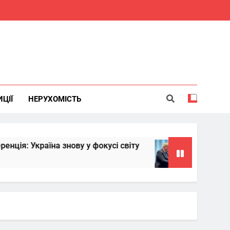
ИЦІЇ
НЕРУХОМІСТЬ
їна знову у фокусі світу
Китай надасть Ук
6 Місяців Тому