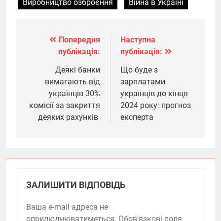
Виробництво озброєння
Війна в Україні
Попередня
Наступна
Навігація
публікація:
публікація:
записів
Деякі банки
Що буде з
вимагають від
зарплатами
українців 30%
українців до кінця
комісії за закриття
2024 року: прогноз
деяких рахунків
експерта
ЗАЛИШИТИ ВІДПОВІДЬ
Ваша e-mail адреса не
оприлюднюватиметься.
Обов’язкові поля