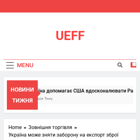
Skip
to
content
UEFF
MENU
НОВИНИ
Україна допомагає США вдосконалювати Patriot, 
6 Місяців Тому
ТИЖНЯ
Home
Зовнішня торгівля
Україна може зняти заборону на експорт зброї