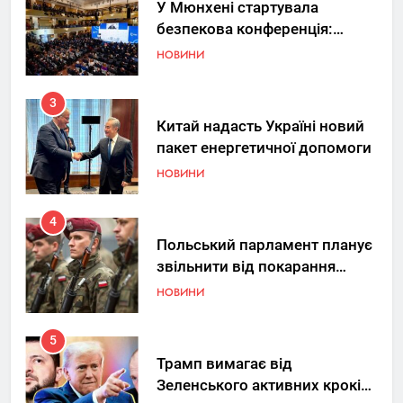
У Мюнхені стартувала
безпекова конференція:
Україна знову у фокусі світу
НОВИНИ
3
Китай надасть Україні новий
пакет енергетичної допомоги
НОВИНИ
4
Польський парламент планує
звільнити від покарання
добровольців ЗСУ
НОВИНИ
5
Трамп вимагає від
Зеленського активних кроків