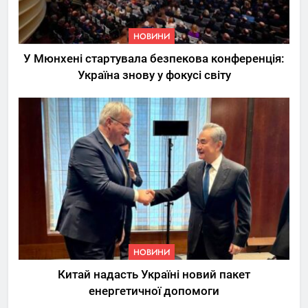
НОВИНИ
У Мюнхені стартувала безпекова конференція:
Україна знову у фокусі світу
5
Трамп вимагає від
Зеленського активних кроків
у мирному процесі
НОВИНИ
6
НОВИНИ
КМДА заявила про параліч
Китай надасть Україні новий пакет
“Київтеплоенерго” через
енергетичної допомоги
обшуки СБУ
НОВИНИ