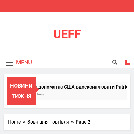
Skip
to
content
UEFF
MENU
НОВИНИ
Україна допомагає США вдосконалювати Patriot, пе
6 Місяців Тому
ТИЖНЯ
Home
Зовнішня торгівля
Page 2