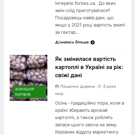
інтерв’ю forbes.ua. До яких
змін слід приготуватися?
Посадовець навів дані, що
якщо у 2021 році вартість землі
за гектар…
Дізнатись більше
Як змінилася вартість
картоплі в Україні за рік:
свіжі дані
Лещенко Дарина
2 роки
ЗОВНІШНЯ
тому
ТОРГІВЛЯ
Осінь -традиційно пора, коли в
країні збирають врожай
картоплі, а також роблять
запаси цього овоча на зиму.
Керівник відділу маркетингу