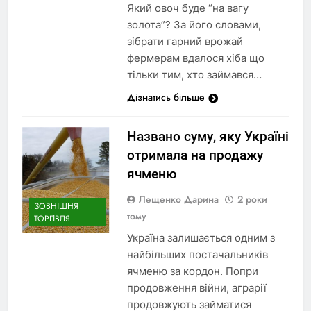
Який овоч буде “на вагу
золота”? За його словами,
зібрати гарний врожай
фермерам вдалося хіба що
тільки тим, хто займався…
Дізнатись більше
Названо суму, яку Україні
отримала на продажу
ячменю
Лещенко Дарина
2 роки
ЗОВНІШНЯ
тому
ТОРГІВЛЯ
Україна залишається одним з
найбільших постачальників
ячменю за кордон. Попри
продовження війни, аграрії
продовжують займатися