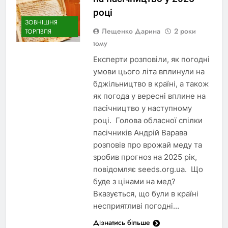
році
ЗОВНІШНЯ
Лещенко Дарина
2 роки
ТОРГІВЛЯ
тому
Експерти розповіли, як погодні
умови цього літа вплинули на
бджільництво в країні, а також
як погода у вересні вплине на
пасічництво у наступному
році. Голова обласної спілки
пасічників Андрій Варава
розповів про врожай меду та
зробив прогноз на 2025 рік,
повідомляє seeds.org.ua. Що
буде з цінами на мед?
Вказується, що були в країні
несприятливі погодні…
Дізнатись більше