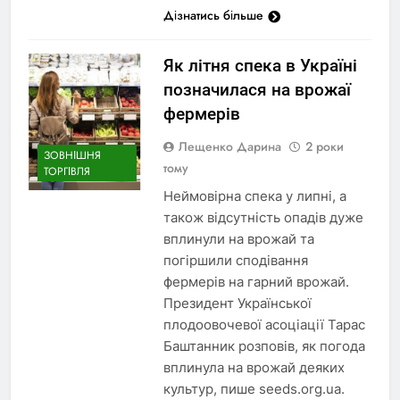
Дізнатись більше
Як літня спека в Україні
позначилася на врожаї
фермерів
Лещенко Дарина
2 роки
ЗОВНІШНЯ
тому
ТОРГІВЛЯ
Неймовірна спека у липні, а
також відсутність опадів дуже
вплинули на врожай та
погіршили сподівання
фермерів на гарний врожай.
Президент Української
плодоовочевої асоціації Тарас
Баштанник розповів, як погода
вплинула на врожай деяких
культур, пише seeds.org.ua.