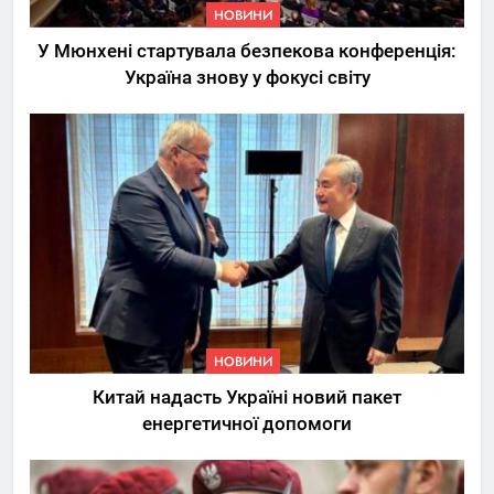
НОВИНИ
У Мюнхені стартувала безпекова конференція:
Україна знову у фокусі світу
5
Трамп вимагає від
Зеленського активних кроків
у мирному процесі
НОВИНИ
6
КМДА заявила про параліч
НОВИНИ
“Київтеплоенерго” через
Китай надасть Україні новий пакет
обшуки СБУ
НОВИНИ
енергетичної допомоги
7