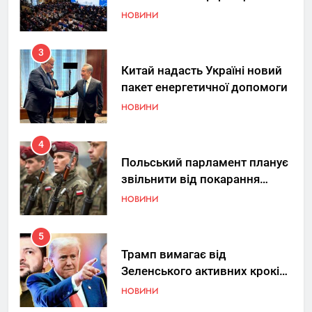
НОВИНИ
3
Китай надасть Україні новий
пакет енергетичної допомоги
НОВИНИ
4
Польський парламент планує
звільнити від покарання
добровольців ЗСУ
НОВИНИ
5
Трамп вимагає від
Зеленського активних кроків
у мирному процесі
НОВИНИ