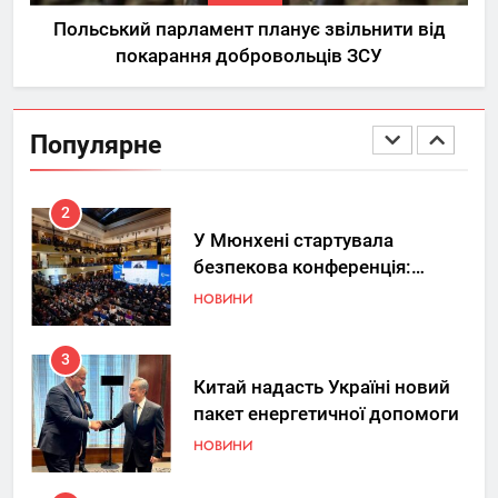
під час вибору квартири
НЕРУХОМІСТЬ
Польський парламент планує звільнити від
покарання добровольців ЗСУ
1
Україна допомагає США
вдосконалювати Patriot,
Популярне
передаючи дані про удари РФ
НОВИНИ
2
У Мюнхені стартувала
безпекова конференція:
Україна знову у фокусі світу
НОВИНИ
3
Китай надасть Україні новий
пакет енергетичної допомоги
НОВИНИ