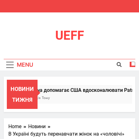
Skip
to
content
UEFF
MENU
НОВИНИ
Україна допомагає США вдосконалювати Patriot, п
6 Місяців Тому
ТИЖНЯ
Home
Новини
В Україні будуть перенавчати жінок на «чоловічі»