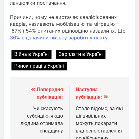
ланцюжки постачання.
Причини, чому не вистачає кваліфікованих
кадрів, називають мобілізацію та міграцію –
67% і 54% опитаних відповідно назвали їх. Ще
36% відзначили низьку заробітну плату.
Війна в Україні
Зарплати в Україні
Ринок праці в Україні
Попередня
Наступна
Навігація
публікація:
публікація:
записів
Чи скасують
Стало відомо, за які
субсидію, якщо
дії цивільних
людина отримала
можуть покарати
спадщину
відносно ставлення
до військових