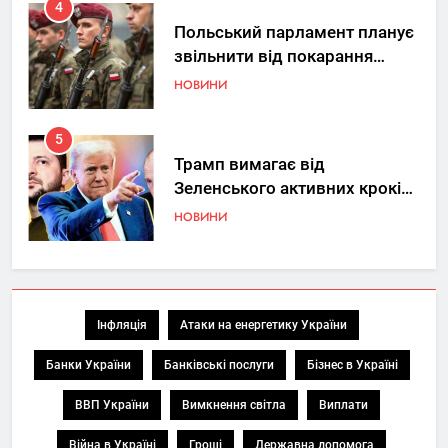
4
Польський парламент планує
звільнити від покарання
добровольців ЗСУ
НОВИНИ
5
Трамп вимагає від
Зеленського активних кроків
у мирному процесі
НОВИНИ
6
КМДА заявила про параліч
“Київтеплоенерго” через
Інфляція
Атаки на енергетику України
обшуки СБУ
НОВИНИ
Банки України
Банківські послуги
Бізнес в Україні
7
ВВП України
Вимкнення світла
Виплати
Де в Україні реально купити
Війна в Україні
Гроші
Державна допомога