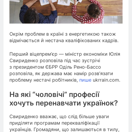
Окрім проблем в країні з енергетикою також
відмічається й нестача кваліфікованих кадрів.
Перший віцепрем’єр — міністр економіки Юлія
Свириденко розповіла під час зустрічі
з президентом ЄБРР Оділь Рено-Бассо
розповіла, як держава має намір розв’язати
проблему нестачі робітників,
пише
ukrrain.com.
На які “чоловічі” професії
хочуть перенавчати українок?
Свириденко вважає, що слід більше уваги
приділяти програмам перекваліфікації
українців. Громадяни, що залишаються в тилу,