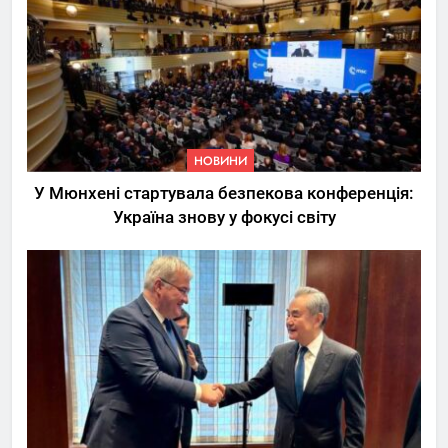
НОВИНИ
У Мюнхені стартувала безпекова конференція:
Україна знову у фокусі світу
5
Трамп вимагає від
Зеленського активних кроків
у мирному процесі
НОВИНИ