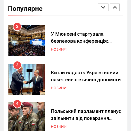
вдосконалювати Patriot,
Популярне
передаючи дані про удари РФ
НОВИНИ
2
У Мюнхені стартувала
безпекова конференція:
Україна знову у фокусі світу
НОВИНИ
3
Китай надасть Україні новий
пакет енергетичної допомоги
НОВИНИ
4
Польський парламент планує
звільнити від покарання
добровольців ЗСУ
НОВИНИ