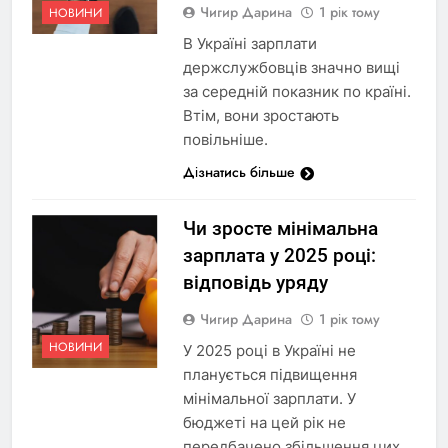
Чигир Дарина
1 рік тому
НОВИНИ
В Україні зарплати
держслужбовців значно вищі
за середній показник по країні.
Втім, вони зростають
повільніше.
Дізнатись більше
Чи зросте мінімальна
зарплата у 2025 році:
відповідь уряду
Чигир Дарина
1 рік тому
НОВИНИ
У 2025 році в Україні не
планується підвищення
мінімальної зарплати. У
бюджеті на цей рік не
передбачено збільшення цих