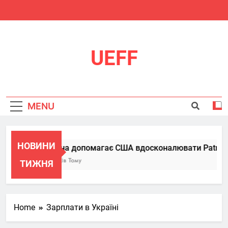
Skip
to
content
UEFF
MENU
НОВИНИ
Україна допомагає США вдосконалювати Patriot, п
6 Місяців Тому
ТИЖНЯ
Home
Зарплати в Україні