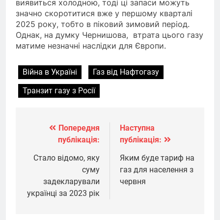
виявиться холодною, тоді ці запаси можуть
значно скоротитися вже у першому кварталі
2025 року, тобто в піковий зимовий період.
Однак, на думку Чернишова, втрата цього газу
матиме незначні наслідки для Європи.
Війна в Україні
Газ від Нафтогазу
Транзит газу з Росії
Попередня
Наступна
Навігація
публікація:
публікація:
записів
Стало відомо, яку
Яким буде тариф на
суму
газ для населення з
задекларували
червня
українці за 2023 рік