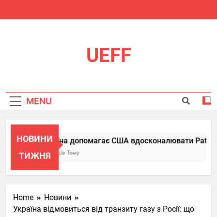
Skip
to
content
UEFF
MENU
НОВИНИ
Україна допомагає США вдосконалювати Patriot, п
6 Місяців Тому
ТИЖНЯ
Home
Новини
Україна відмовиться від транзиту газу з Росії: що