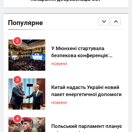
1
Україна допомагає США
вдосконалювати Patriot,
Популярне
передаючи дані про удари РФ
НОВИНИ
2
У Мюнхені стартувала
безпекова конференція:
Україна знову у фокусі світу
НОВИНИ
3
Китай надасть Україні новий
пакет енергетичної допомоги
НОВИНИ
4
Польський парламент планує