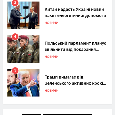
3
Китай надасть Україні новий
пакет енергетичної допомоги
НОВИНИ
4
Польський парламент планує
звільнити від покарання
добровольців ЗСУ
НОВИНИ
5
Трамп вимагає від
Зеленського активних кроків
у мирному процесі
НОВИНИ
6
КМДА заявила про параліч