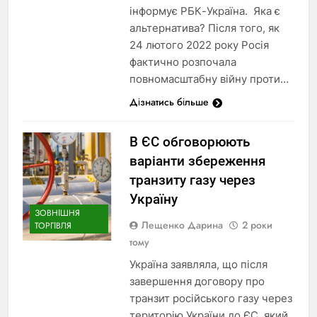
інформує РБК-Україна. Яка є
альтернатива? Після того, як
24 лютого 2022 року Росія
фактично розпочала
повномасштабну війну проти…
Дізнатись більше
В ЄС обговорюють
варіанти збереження
транзиту газу через
Україну
ЗОВНІШНЯ
Лещенко Дарина
2 роки
ТОРГІВЛЯ
тому
Україна заявляла, що після
завершення договору про
транзит російського газу через
територію України до ЄС, який