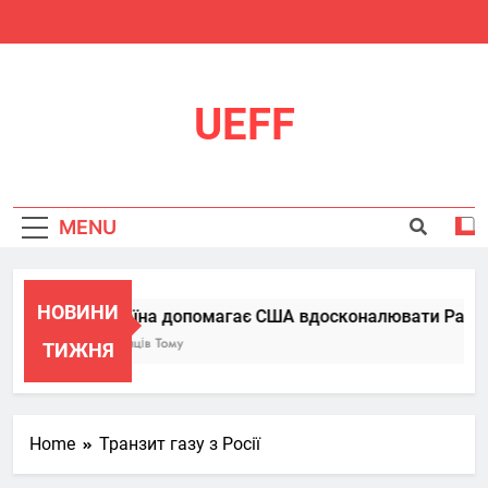
Skip
to
content
UEFF
MENU
НОВИНИ
Україна допомагає США вдосконалювати Patriot,
6 Місяців Тому
ТИЖНЯ
Home
Транзит газу з Росії