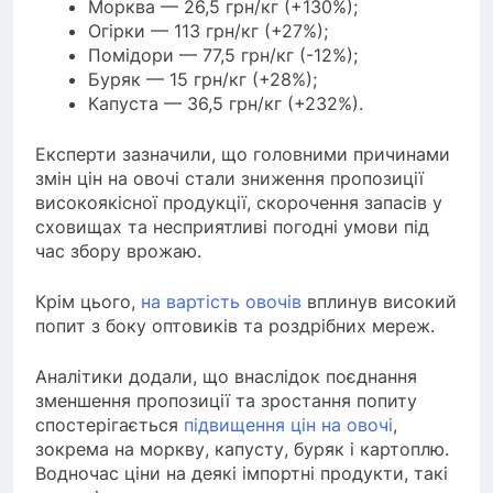
Морква — 26,5 грн/кг (+130%);
Огірки — 113 грн/кг (+27%);
Помідори — 77,5 грн/кг (-12%);
Буряк — 15 грн/кг (+28%);
Капуста — 36,5 грн/кг (+232%).
Експерти зазначили, що головними причинами
змін цін на овочі стали зниження пропозиції
високоякісної продукції, скорочення запасів у
сховищах та несприятливі погодні умови під
час збору врожаю.
Крім цього,
на вартість овочів
вплинув високий
попит з боку оптовиків та роздрібних мереж.
Аналітики додали, що внаслідок поєднання
зменшення пропозиції та зростання попиту
спостерігається
підвищення цін на овочі
,
зокрема на моркву, капусту, буряк і картоплю.
Водночас ціни на деякі імпортні продукти, такі