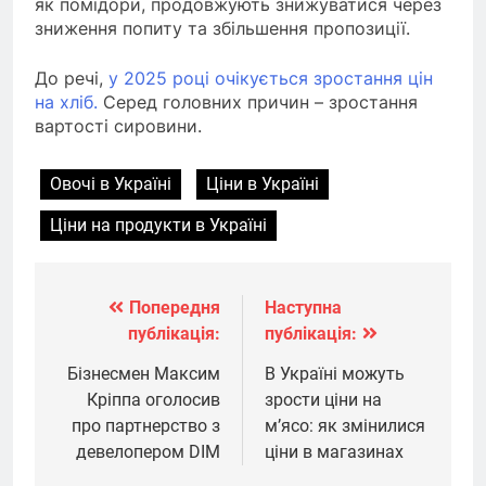
як помідори, продовжують знижуватися через
зниження попиту та збільшення пропозиції.
До речі,
у 2025 році очікується зростання цін
на хліб.
Серед головних причин – зростання
вартості сировини.
Овочі в Україні
Ціни в Україні
Ціни на продукти в Україні
Попередня
Наступна
Навігація
публікація:
публікація:
записів
Бізнесмен Максим
В Україні можуть
Кріппа оголосив
зрости ціни на
про партнерство з
м’ясо: як змінилися
девелопером DIM
ціни в магазинах