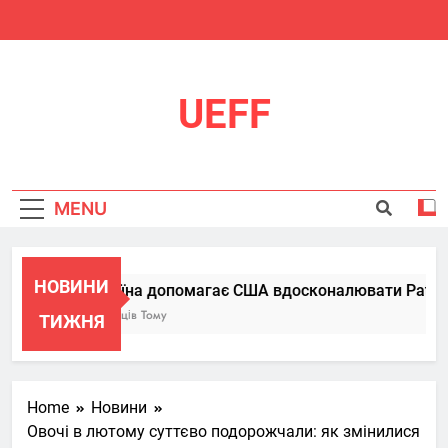
Skip
to
content
UEFF
MENU
НОВИНИ
Україна допомагає США вдосконалювати Patriot, 
6 Місяців Тому
ТИЖНЯ
Home
Новини
Овочі в лютому суттєво подорожчали: як змінилися