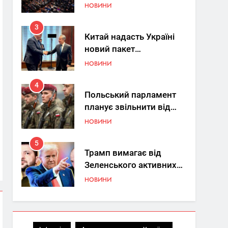
Україна знову у фокусі
НОВИНИ
світу
3
Китай надасть Україні
новий пакет
енергетичної допомоги
НОВИНИ
4
Польський парламент
планує звільнити від
покарання
НОВИНИ
добровольців ЗСУ
5
Трамп вимагає від
Зеленського активних
кроків у мирному
НОВИНИ
процесі
6
КМДА заявила про
параліч