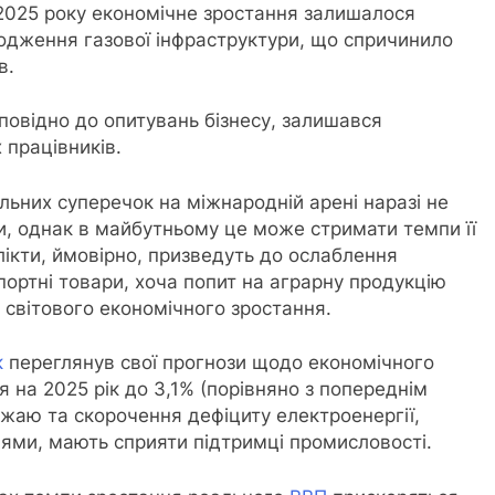
 2025 року економічне зростання залишалося
дження газової інфраструктури, що спричинило
в.
повідно до опитувань бізнесу, залишався
 працівників.
ьних суперечок на міжнародній арені наразі не
и, однак в майбутньому це може стримати темпи її
лікти, ймовірно, призведуть до ослаблення
спортні товари, хоча попит на аграрну продукцію
 світового економічного зростання.
к
переглянув свої прогнози щодо економічного
 на 2025 рік до 3,1% (порівняно з попереднім
ожаю та скорочення дефіциту електроенергії,
ями, мають сприяти підтримці промисловості.