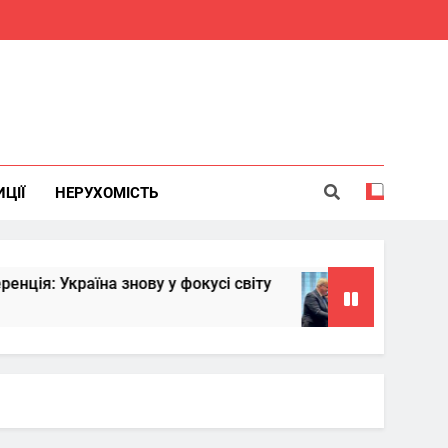
ИЦІЇ
НЕРУХОМІСТЬ
раїна знову у фокусі світу
Китай надасть 
6 Місяців Тому