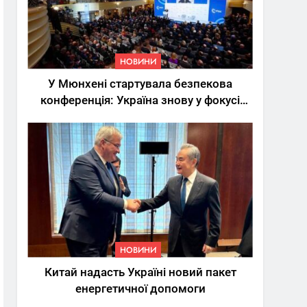
НОВИНИ
У Мюнхені стартувала безпекова
конференція: Україна знову у фокусі
світу
5
Трамп вимагає від
Зеленського активних
кроків у мирному
НОВИНИ
процесі
НОВИНИ
6
Китай надасть Україні новий пакет
КМДА заявила про
енергетичної допомоги
параліч
“Київтеплоенерго” через