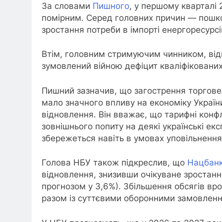
За словами
Пишного
, у першому кварталі
помірним. Серед головних причин — пошко
зростання потреби в імпорті енергоресурсі
Втім, головним стримуючим чинником, від
зумовлений війною дефіцит кваліфікованих
Пишний зазначив, що загострення торговел
мало значного впливу на економіку Україн
відновлення. Він вважає, що тарифні конф
зовнішнього попиту на деякі українські ек
збережеться навіть в умовах уповільнення
Голова НБУ також підкреслив, що
Нацбан
відновлення, знизивши очікуване зростання
прогнозом у 3,6%). Збільшення обсягів вр
разом із суттєвими оборонними замовленн