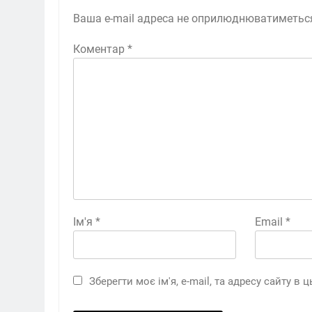
Ваша e-mail адреса не оприлюднюватиметьс
Коментар
*
Ім'я
*
Email
*
Зберегти моє ім'я, e-mail, та адресу сайту в