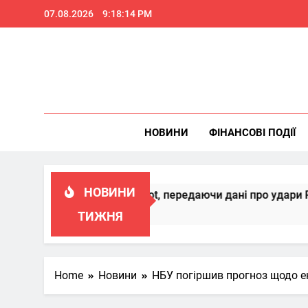
Skip
07.08.2026
9:18:15 PM
to
content
НОВИНИ
ФІНАНСОВІ ПОДІЇ
НОВИНИ
сконалювати Patriot, передаючи дані про удари РФ
ТИЖНЯ
Home
Новини
НБУ погіршив прогноз щодо е