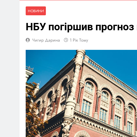
НОВИНИ
НБУ погіршив прогноз
Чигир Дарина
1 Рік Тому