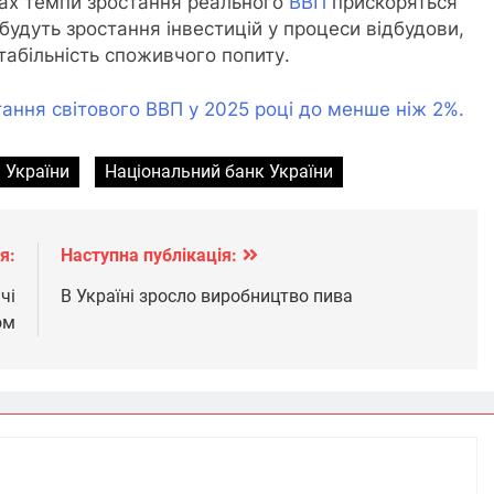
ках темпи зростання реального
ВВП
прискоряться
удуть зростання інвестицій у процеси відбудови,
абільність споживчого попиту.
тання світового ВВП у 2025 році до менше ніж 2%.
 України
Національний банк України
я:
Наступна публікація:
чі
В Україні зросло виробництво пива
ом