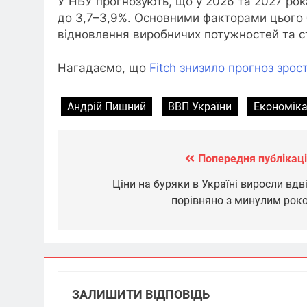
У НБУ прогнозують, що у 2026 та 2027 ро
до 3,7–3,9%. Основними факторами цього б
відновлення виробничих потужностей та ст
Нагадаємо, що
Fitch знизило прогноз зрос
Андрій Пишний
ВВП України
Економіка
Попередня публікаці
Навігація
записів
Ціни на буряки в Україні виросли вдві
порівняно з минулим рок
ЗАЛИШИТИ ВІДПОВІДЬ