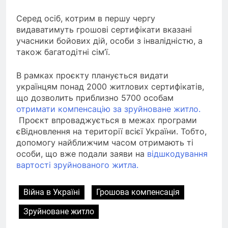
Серед осіб, котрим в першу чергу
видаватимуть грошові сертифікати вказані
учасники бойових дій, особи з інвалідністю, а
також багатодітні сім’ї.
В рамках проєкту планується видати
українцям понад 2000 житлових сертифікатів,
що дозволить приблизно 5700 особам
отримати компенсацію за зруйноване житло.
Проєкт впроваджується в межах програми
єВідновлення на території всієї України. Тобто,
допомогу найближчим часом отримають ті
особи, що вже подали заяви на
відшкодування
вартості зруйнованого житла.
Війна в Україні
Грошова компенсація
Зруйноване житло