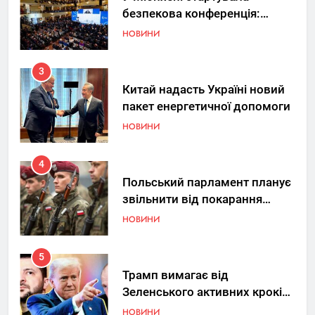
безпекова конференція:
Україна знову у фокусі світу
НОВИНИ
3
Китай надасть Україні новий
пакет енергетичної допомоги
НОВИНИ
4
Польський парламент планує
звільнити від покарання
добровольців ЗСУ
НОВИНИ
5
Трамп вимагає від
Зеленського активних кроків
у мирному процесі
НОВИНИ