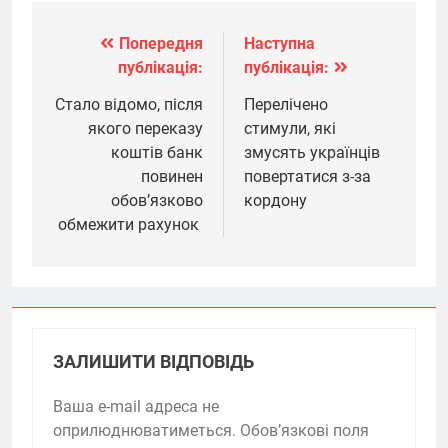
Попередня
Наступна
Навігація
публікація:
публікація:
записів
Стало відомо, після
Перелічено
якого переказу
стимули, які
коштів банк
змусять українців
повинен
повертатися з-за
обов’язково
кордону
обмежити рахунок
ЗАЛИШИТИ ВІДПОВІДЬ
Ваша e-mail адреса не
оприлюднюватиметься.
Обов’язкові поля