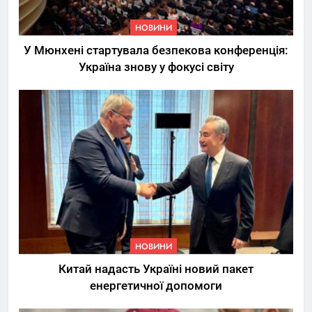
НОВИНИ
У Мюнхені стартувала безпекова конференція:
Україна знову у фокусі світу
5
Трамп вимагає від
Зеленського активних кроків
у мирному процесі
НОВИНИ
6
НОВИНИ
КМДА заявила про параліч
Китай надасть Україні новий пакет
“Київтеплоенерго” через
енергетичної допомоги
обшуки СБУ
НОВИНИ