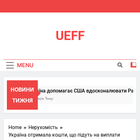
Skip
to
content
UEFF
MENU
НОВИНИ
Україна допомагає США вдосконалювати Patriot,
6 Місяців Тому
ТИЖНЯ
Home
Нерухомість
Україна отримала кошти, що підуть на виплати