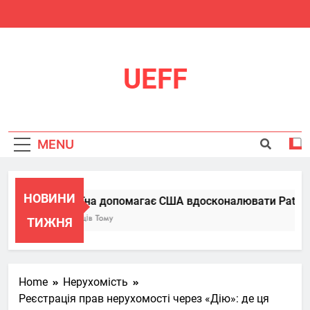
Skip
to
content
UEFF
MENU
НОВИНИ
Україна допомагає США вдосконалювати Patriot, 
6 Місяців Тому
ТИЖНЯ
Home
Нерухомість
Реєстрація прав нерухомості через «Дію»: де ця