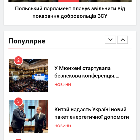
під час вибору квартири
НЕРУХОМІСТЬ
Польський парламент планує звільнити від
покарання добровольців ЗСУ
1
Україна допомагає США
вдосконалювати Patriot,
Популярне
передаючи дані про удари РФ
НОВИНИ
2
У Мюнхені стартувала
безпекова конференція:
Україна знову у фокусі світу
НОВИНИ
3
Китай надасть Україні новий
пакет енергетичної допомоги
НОВИНИ