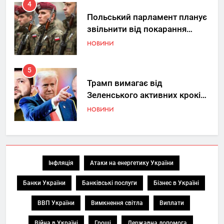
4
Польський парламент планує
звільнити від покарання
добровольців ЗСУ
НОВИНИ
5
Трамп вимагає від
Зеленського активних кроків
у мирному процесі
НОВИНИ
6
КМДА заявила про параліч
“Київтеплоенерго” через
Інфляція
Атаки на енергетику України
обшуки СБУ
НОВИНИ
Банки України
Банківські послуги
Бізнес в Україні
7
ВВП України
Вимкнення світла
Виплати
Де в Україні реально купити
Війна в Україні
Гроші
Державна допомога