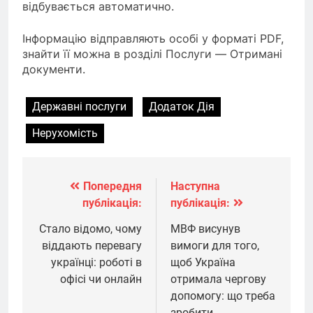
відбувається автоматично.
Інформацію відправляють особі у форматі PDF,
знайти її можна в розділі Послуги — Отримані
документи.
Державні послуги
Додаток Дія
Нерухомість
Попередня
Наступна
Навігація
публікація:
публікація:
записів
Стало відомо, чому
МВФ висунув
віддають перевагу
вимоги для того,
українці: роботі в
щоб Україна
офісі чи онлайн
отримала чергову
допомогу: що треба
зробити