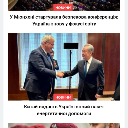
НОВИНИ
У Мюнхені стартувала безпекова конференція:
Україна знову у фокусі світу
5
Трамп вимагає від
Зеленського активних кроків
у мирному процесі
НОВИНИ
6
НОВИНИ
КМДА заявила про параліч
Китай надасть Україні новий пакет
“Київтеплоенерго” через
енергетичної допомоги
обшуки СБУ
НОВИНИ