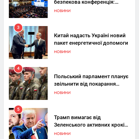
безпекова конференція:
Україна знову у фокусі світу
НОВИНИ
3
Китай надасть Україні новий
пакет енергетичної допомоги
НОВИНИ
4
Польський парламент планує
звільнити від покарання
добровольців ЗСУ
НОВИНИ
5
Трамп вимагає від
Зеленського активних кроків
у мирному процесі
НОВИНИ