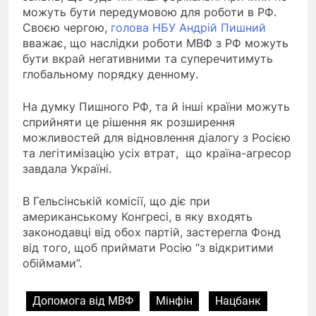
можуть бути передумовою для роботи в РФ.
Своєю чергою,
голова НБУ Андрій Пишний
вважає, що наслідки роботи МВФ з РФ можуть
бути вкрай негативними та суперечитимуть
глобальному порядку денному.
На думку Пишного РФ, та й інші країни можуть
сприйняти це рішення як розширення
можливостей для відновлення діалогу з Росією
та легітимізацію усіх втрат, що країна-агресор
завдала Україні.
В Гельсінській комісії, що діє при
американському Конгресі, в яку входять
законодавці від обох партій, застерегла Фонд
від того, щоб приймати Росію “з відкритими
обіймами”.
Допомога від МВФ
Мінфін
Нацбанк