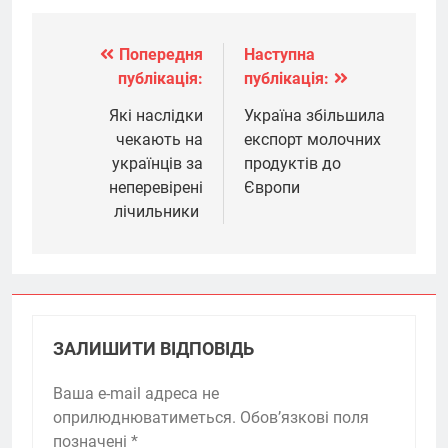
Попередня
Наступна
Навігація
публікація:
публікація:
записів
Які наслідки
Україна збільшила
чекають на
експорт молочних
українців за
продуктів до
неперевірені
Європи
лічильники
ЗАЛИШИТИ ВІДПОВІДЬ
Ваша e-mail адреса не
оприлюднюватиметься.
Обов’язкові поля
позначені
*