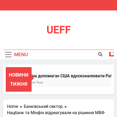
Skip
to
content
UEFF
MENU
НОВИНИ
Україна допомагає США вдосконалювати Patriot, 
6 Місяців Тому
ТИЖНЯ
Home
Банківський сектор
Нацбанк та Мінфін відреагували на рішення МВФ