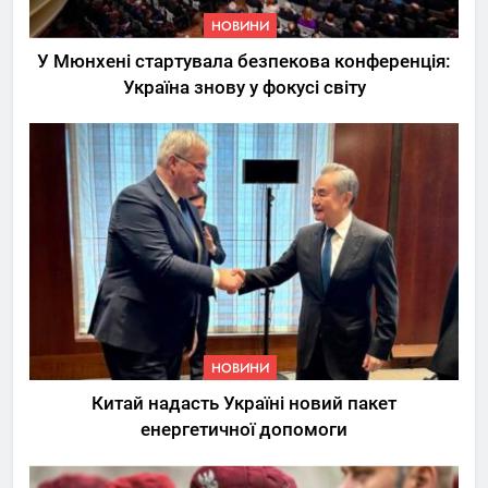
НОВИНИ
У Мюнхені стартувала безпекова конференція:
Україна знову у фокусі світу
5
Трамп вимагає від
Зеленського активних кроків
у мирному процесі
НОВИНИ
6
НОВИНИ
КМДА заявила про параліч
Китай надасть Україні новий пакет
“Київтеплоенерго” через
енергетичної допомоги
обшуки СБУ
НОВИНИ