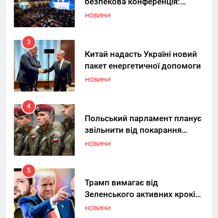
безпекова конференція:
Україна знову у фокусі світу
НОВИНИ
3
Китай надасть Україні новий
пакет енергетичної допомоги
НОВИНИ
4
Польський парламент планує
звільнити від покарання
добровольців ЗСУ
НОВИНИ
5
Трамп вимагає від
Зеленського активних кроків
у мирному процесі
НОВИНИ