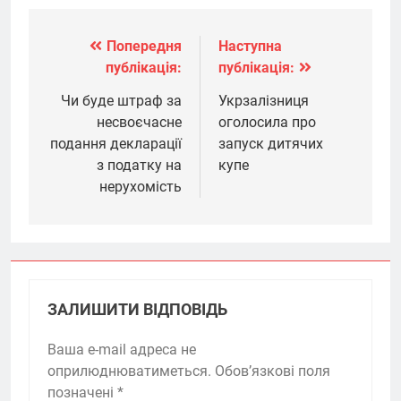
Попередня
Наступна
Навігація
публікація:
публікація:
записів
Чи буде штраф за
Укрзалізниця
несвоєчасне
оголосила про
подання декларації
запуск дитячих
з податку на
купе
нерухомість
ЗАЛИШИТИ ВІДПОВІДЬ
Ваша e-mail адреса не
оприлюднюватиметься.
Обов’язкові поля
позначені
*