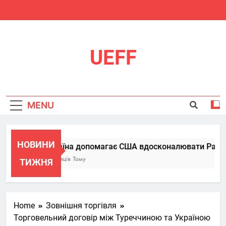
Skip
to
content
UEFF
MENU
НОВИНИ
Україна допомагає США вдосконалювати Patriot, 
6 Місяців Тому
ТИЖНЯ
Home
Зовнішня торгівля
Торговельний договір між Туреччиною та Україною