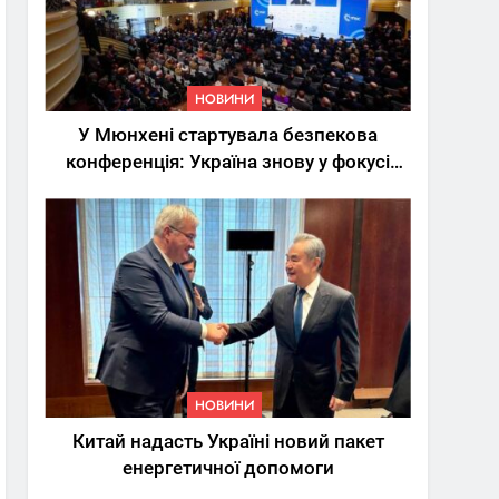
НОВИНИ
У Мюнхені стартувала безпекова
конференція: Україна знову у фокусі
світу
5
Трамп вимагає від
Зеленського активних
кроків у мирному
НОВИНИ
процесі
НОВИНИ
6
Китай надасть Україні новий пакет
КМДА заявила про
енергетичної допомоги
параліч
“Київтеплоенерго” через