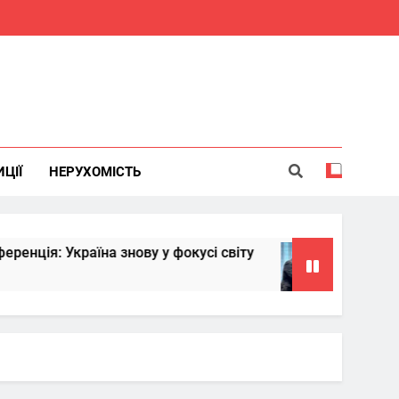
ИЦІЇ
НЕРУХОМІСТЬ
аїна знову у фокусі світу
Китай надасть У
6 Місяців Тому