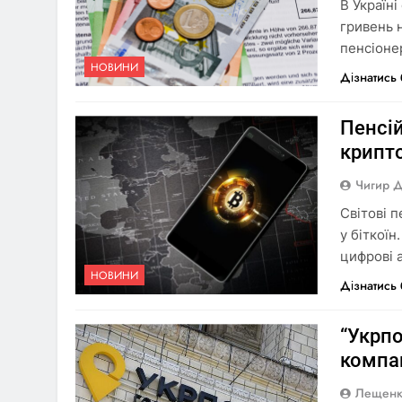
В Україні
гривень 
пенсіоне
НОВИНИ
Дізнатись
Пенсій
крипт
Чигир 
Світові 
у біткоїн
цифрові 
НОВИНИ
Дізнатись
“Укрп
компан
Лещенк