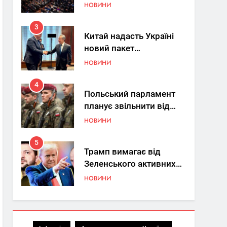
Україна знову у фокусі
НОВИНИ
світу
3
Китай надасть Україні
новий пакет
енергетичної допомоги
НОВИНИ
4
Польський парламент
планує звільнити від
покарання
НОВИНИ
добровольців ЗСУ
5
Трамп вимагає від
Зеленського активних
кроків у мирному
НОВИНИ
процесі
6
КМДА заявила про
параліч