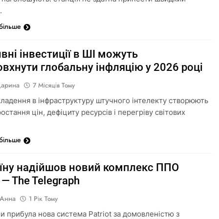
.
 більше
вні інвестиції в ШІ можуть
вхнути глобальну інфляцію у 2026 році
Дарина
7 Місяців Тому
кладення в інфраструктуру штучного інтелекту створюють
остання цін, дефіциту ресурсів і перегріву світових
 більше
аїну надійшов новий комплекс ППО
t — The Telegraph
 Анна
1 Рік Тому
ни прибула нова система Patriot за домовленістю з