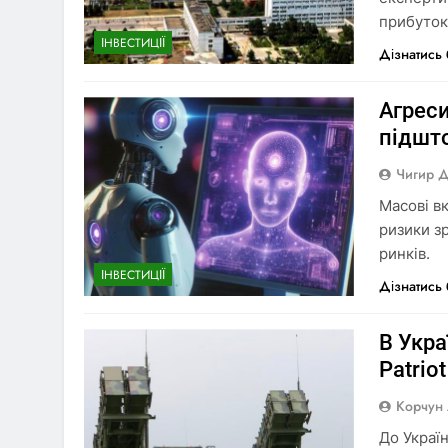
прибуток
ІНВЕСТИЦІЇ
Дізнатись
Агреси
підшто
Чигир 
Масові в
ризики зр
ринків.
ІНВЕСТИЦІЇ
Дізнатись
В Укр
Patrio
Корчун
До Украї