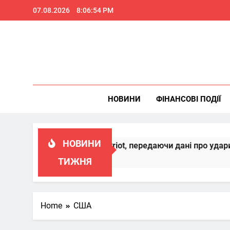
Skip
07.08.2026
8:06:55 PM
to
content
НОВИНИ
ФІНАНСОВІ ПОДІЇ
НОВИНИ
сконалювати Patriot, передаючи дані про удари РФ
ТИЖНЯ
Home
США