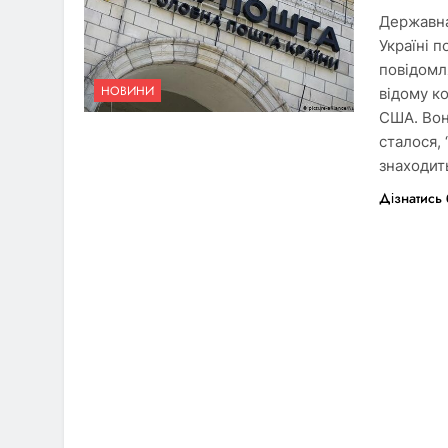
Державна
Україні 
повідомл
НОВИНИ
відому к
США. Вон
сталося,
знаходит
Дізнатись