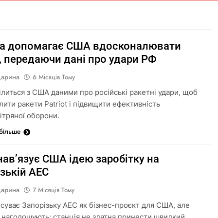
на допомагає США вдосконалювати
t, передаючи дані про удари РФ
Дарина
6 Місяців Тому
ділиться з США даними про російські ракетні удари, щоб
лити ракети Patriot і підвищити ефективність
ітряної оборони.
 більше
нав’язує США ідею заробітку на
зькій АЕС
Дарина
7 Місяців Тому
осуває Запорізьку АЕС як бізнес-проєкт для США, але
 наголошують: станція не здатна принести швидкий