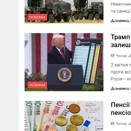
Німеччин
та санкці
НОВИНИ
Дізнатись
Трамп 
залиш
Чигир 
2 квітня
проти всі
Росія – ні
НОВИНИ
Дізнатись
Пенсії
пенсі
Чигир 