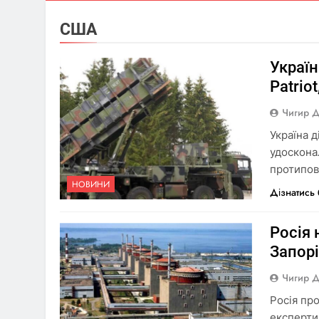
США
Украї
Patrio
Чигир 
Україна 
удоскона
протипов
НОВИНИ
Дізнатись
Росія 
Запорі
Чигир 
Росія пр
експерти