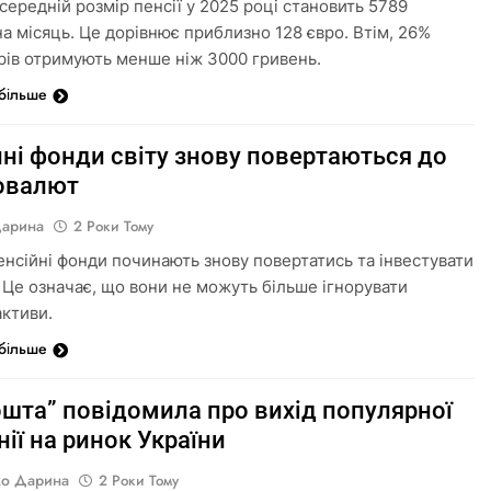
 середній розмір пенсії у 2025 році становить 5789
на місяць. Це дорівнює приблизно 128 євро. Втім, 26%
рів отримують менше ніж 3000 гривень.
 більше
ні фонди світу знову повертаються до
овалют
Дарина
2 Роки Тому
пенсійні фонди починають знову повертатись та інвестувати
. Це означає, що вони не можуть більше ігнорувати
активи.
 більше
ошта” повідомила про вихід популярної
ії на ринок України
о Дарина
2 Роки Тому