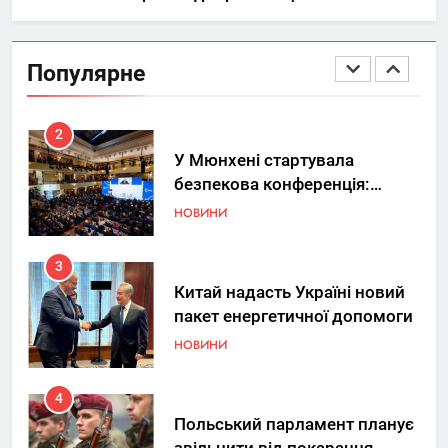
1
Україна допомагає США
вдосконалювати Patriot,
Популярне
передаючи дані про удари РФ
НОВИНИ
2
У Мюнхені стартувала
безпекова конференція:
Україна знову у фокусі світу
НОВИНИ
3
Китай надасть Україні новий
пакет енергетичної допомоги
НОВИНИ
4
Польський парламент планує