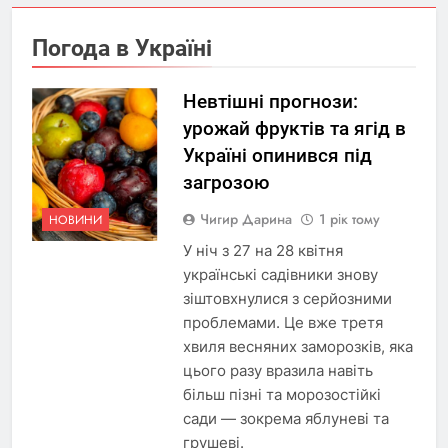
Погода в Україні
Невтішні прогнози:
урожай фруктів та ягід в
Україні опинився під
загрозою
Чигир Дарина
1 рік тому
НОВИНИ
У ніч з 27 на 28 квітня
українські садівники знову
зіштовхнулися з серйозними
проблемами. Це вже третя
хвиля весняних заморозків, яка
цього разу вразила навіть
більш пізні та морозостійкі
сади — зокрема яблуневі та
грушеві.