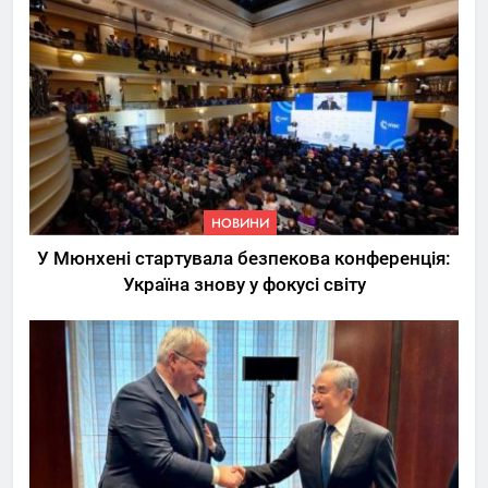
НОВИНИ
У Мюнхені стартувала безпекова конференція:
Україна знову у фокусі світу
5
Трамп вимагає від
Зеленського активних кроків
у мирному процесі