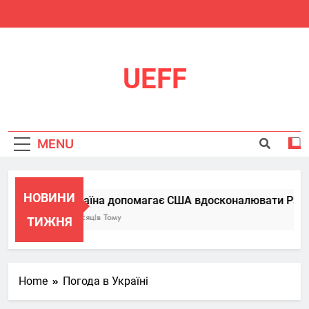
Skip
to
content
UEFF
MENU
НОВИНИ
Україна допомагає США вдосконалювати Patriot
6 Місяців Тому
ТИЖНЯ
Home
Погода в Україні