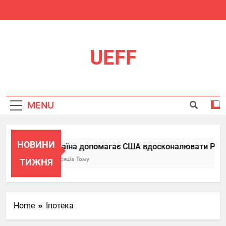
Skip
to
content
UEFF
MENU
НОВИНИ
Україна допомагає США вдосконалювати Patriot
6 Місяців Тому
ТИЖНЯ
Home
Іпотека