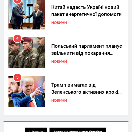
Китай надасть Україні новий
пакет енергетичної допомоги
НОВИНИ
4
Польський парламент планує
звільнити від покарання
добровольців ЗСУ
НОВИНИ
5
Трамп вимагає від
Зеленського активних кроків
у мирному процесі
НОВИНИ
6
КМДА заявила про параліч
“Київтеплоенерго” через