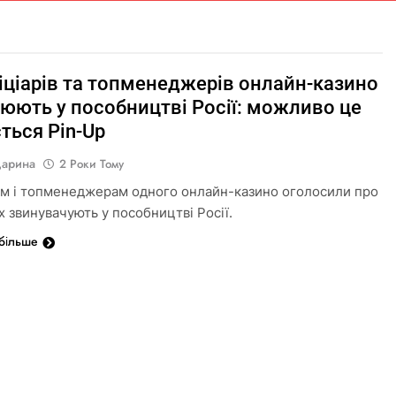
іціарів та топменеджерів онлайн-казино
юють у пособництві Росії: можливо це
ться Pin-Up
Дарина
2 Роки Тому
м і топменеджерам одного онлайн-казино оголосили про
Їх звинувачують у пособництві Росії.
 більше