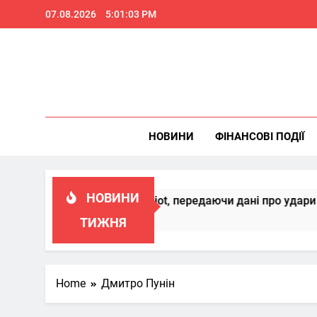
Skip
07.08.2026
5:01:04 PM
to
content
НОВИНИ
ФІНАНСОВІ ПОДІЇ
НОВИНИ
осконалювати Patriot, передаючи дані про удари РФ
ТИЖНЯ
Home
Дмитро Пунін