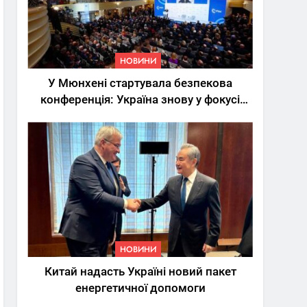
НОВИНИ
У Мюнхені стартувала безпекова
конференція: Україна знову у фокусі
світу
5
Трамп вимагає від
Зеленського активних
кроків у мирному
НОВИНИ
процесі
НОВИНИ
6
Китай надасть Україні новий пакет
КМДА заявила про
енергетичної допомоги
параліч
“Київтеплоенерго” через