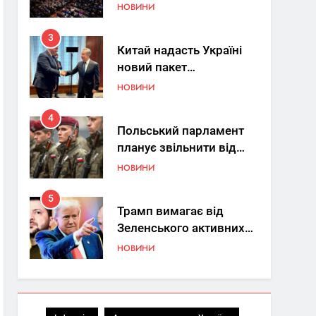
Україна знову у фокусі
НОВИНИ
світу
3
Китай надасть Україні
новий пакет
енергетичної допомоги
НОВИНИ
4
Польський парламент
планує звільнити від
покарання
НОВИНИ
добровольців ЗСУ
5
Трамп вимагає від
Зеленського активних
кроків у мирному
НОВИНИ
процесі
6
КМДА заявила про
параліч