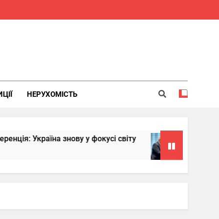
ИЦІЇ
НЕРУХОМІСТЬ
раїна знову у фокусі світу
Китай надасть 
6 Місяців Тому