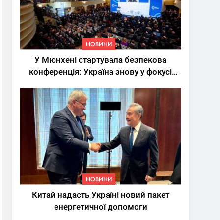
НОВИНИ
У Мюнхені стартувала безпекова
конференція: Україна знову у фокусі
світу
5
Трамп вимагає від
Зеленського активних
кроків у мирному
НОВИНИ
процесі
НОВИНИ
6
Китай надасть Україні новий пакет
КМДА заявила про
енергетичної допомоги
параліч
“Київтеплоенерго” через