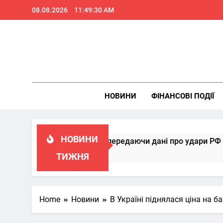
Skip
08.08.2026
11:49:31 AM
to
content
НОВИНИ
ФІНАНСОВІ ПОДІЇ
НОВИНИ
ати Patriot, передаючи дані про удари РФ
ТИЖНЯ
Home
Новини
В Україні піднялася ціна на б