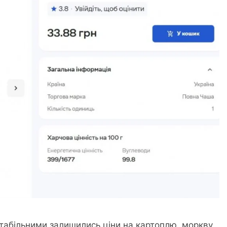
табільними залишились ціни на картоплю, моркву,