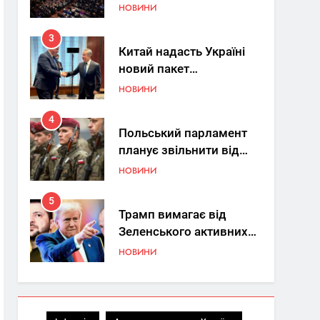
Україна знову у фокусі
НОВИНИ
світу
3
Китай надасть Україні
новий пакет
енергетичної допомоги
НОВИНИ
4
Польський парламент
планує звільнити від
покарання
НОВИНИ
добровольців ЗСУ
5
Трамп вимагає від
Зеленського активних
кроків у мирному
НОВИНИ
процесі
6
КМДА заявила про
параліч