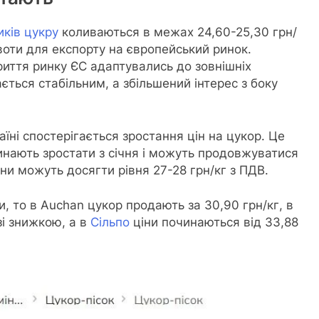
иків цукру
коливаються в межах 24,60-25,30 грн/
квоти для експорту на європейський ринок.
риття ринку ЄС адаптувались до зовнішніх
ться стабільним, а збільшений інтерес з боку
аїні спостерігається зростання цін на цукор. Це
чинають зростати з січня і можуть продовжуватися
ни можуть досягти рівня 27-28 грн/кг з ПДВ.
, то в Auchan цукор продають за 30,90 грн/кг, в
зі знижкою, а в
Сільпо
ціни починаються від 33,88