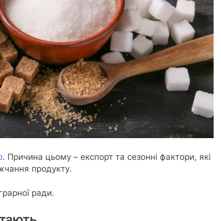
р
. Причина цьому – експорт та сезонні фактори, які
жчання продукту.
грарної ради.
стають