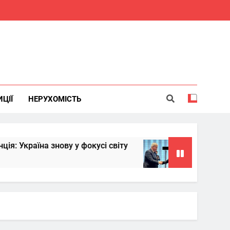
ИЦІЇ
НЕРУХОМІСТЬ
ву у фокусі світу
Китай надасть Україні н
6 Місяців Тому