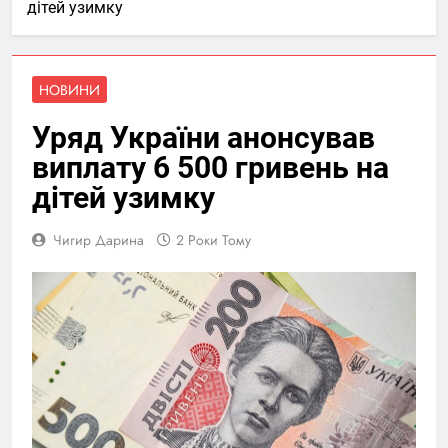
дітей узимку
НОВИНИ
Уряд України анонсував
виплату 6 500 гривень на
дітей узимку
Чигир Дарина
2 Роки Тому