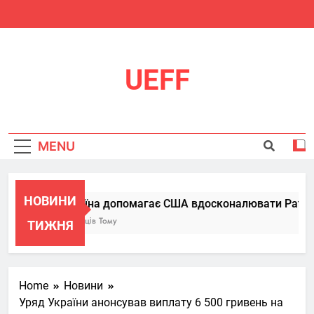
Skip
to
content
UEFF
MENU
НОВИНИ
Україна допомагає США вдосконалювати Patriot, 
6 Місяців Тому
ТИЖНЯ
Home
Новини
Уряд України анонсував виплату 6 500 гривень на