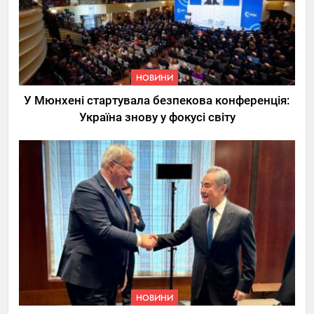
НОВИНИ
У Мюнхені стартувала безпекова конференція:
Україна знову у фокусі світу
5
Трамп вимагає від
Зеленського активних кроків
у мирному процесі
НОВИНИ
6
НОВИНИ
КМДА заявила про параліч