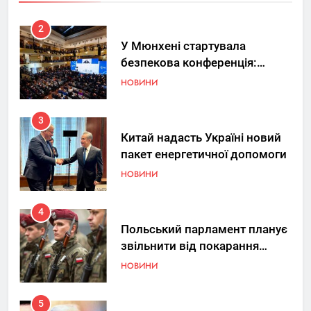
2
У Мюнхені стартувала
безпекова конференція:
Україна знову у фокусі світу
НОВИНИ
3
Китай надасть Україні новий
пакет енергетичної допомоги
НОВИНИ
4
Польський парламент планує
звільнити від покарання
добровольців ЗСУ
НОВИНИ
5