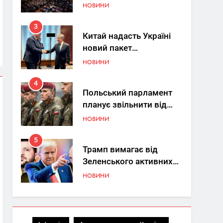
Україна знову у фокусі
НОВИНИ
світу
3
Китай надасть Україні
новий пакет
енергетичної допомоги
НОВИНИ
4
Польський парламент
планує звільнити від
покарання
НОВИНИ
добровольців ЗСУ
5
Трамп вимагає від
Зеленського активних
кроків у мирному
НОВИНИ
процесі
6
КМДА заявила про
параліч