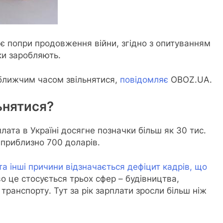
тає попри продовження війни, згідно з опитуванням
ьки заробляють.
йближчим часом звільнятися,
повідомляє
OBOZ.UA.
ьнятися?
лата в Україні досягне позначки більш як 30 тис.
 приблизно 700 доларів.
та інші причини відзначається дефіцит кадрів, що
 це стосується трьох сфер – будівництва,
транспорту. Тут за рік зарплати зросли більш ніж