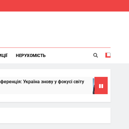
ИЦІЇ
НЕРУХОМІСТЬ
: Україна знову у фокусі світу
Китай надас
6 Місяців Тому