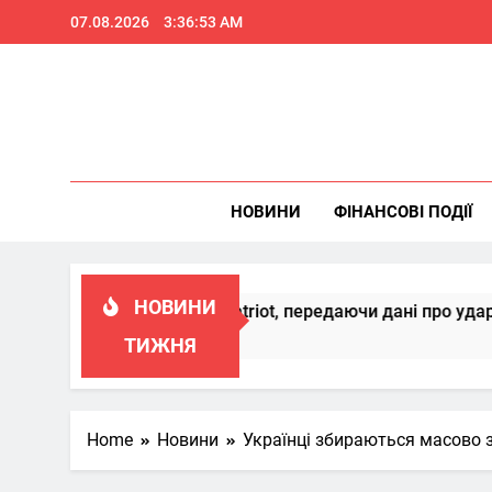
Skip
07.08.2026
3:36:54 AM
to
content
НОВИНИ
ФІНАНСОВІ ПОДІЇ
НОВИНИ
 вдосконалювати Patriot, передаючи дані про удари РФ
ТИЖНЯ
Home
Новини
Українці збираються масово з