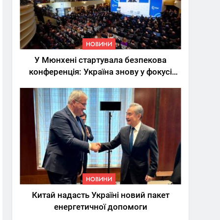
НОВИНИ
У Мюнхені стартувала безпекова
конференція: Україна знову у фокусі
світу
5
Трамп вимагає від
Зеленського активних
кроків у мирному
НОВИНИ
процесі
НОВИНИ
6
Китай надасть Україні новий пакет
КМДА заявила про
енергетичної допомоги
параліч
“Київтеплоенерго” через