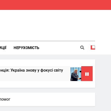
ИЦІЇ
НЕРУХОМІСТЬ
нову у фокусі світу
Китай надасть Україні
6 Місяців Тому
опомог