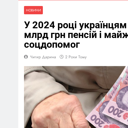
НОВИНИ
У 2024 році українцям
млрд грн пенсій і май
соцдопомог
Чигир Дарина
2 Роки Тому