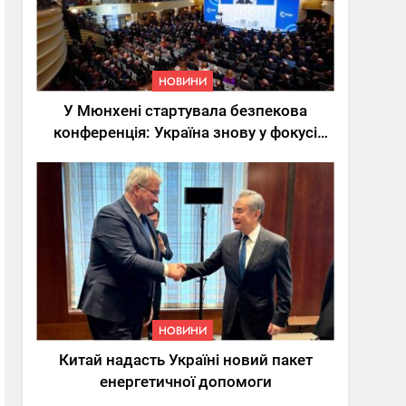
НОВИНИ
У Мюнхені стартувала безпекова
конференція: Україна знову у фокусі
світу
5
Трамп вимагає від
Зеленського активних
кроків у мирному
НОВИНИ
процесі
НОВИНИ
6
Китай надасть Україні новий пакет
КМДА заявила про
енергетичної допомоги
параліч
“Київтеплоенерго” через