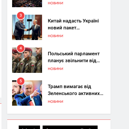
Україна знову у фокусі
НОВИНИ
світу
3
Китай надасть Україні
новий пакет
енергетичної допомоги
НОВИНИ
4
Польський парламент
планує звільнити від
покарання
НОВИНИ
добровольців ЗСУ
5
Трамп вимагає від
Зеленського активних
кроків у мирному
НОВИНИ
процесі
6
КМДА заявила про
параліч