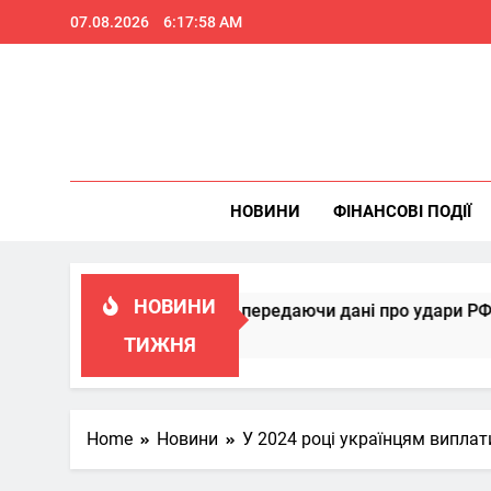
Skip
07.08.2026
6:17:58 AM
to
content
НОВИНИ
ФІНАНСОВІ ПОДІЇ
НОВИНИ
ювати Patriot, передаючи дані про удари РФ
ТИЖНЯ
Home
Новини
У 2024 році українцям виплат