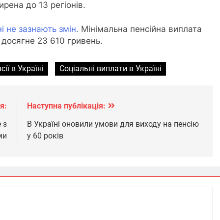
рена до 13 регіонів.
ні не зазнають змін.
Мінімальна пенсійна виплата
 досягне 23 610 гривень.
сії в Україні
Соціальні виплати в Україні
я:
Наступна публікація:
 з
В Україні оновили умови для виходу на пенсію
ми
у 60 років