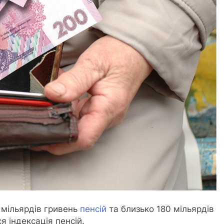
0 мільярдів гривень
пенсій
та близько 180 мільярдів
я індексація пенсій.