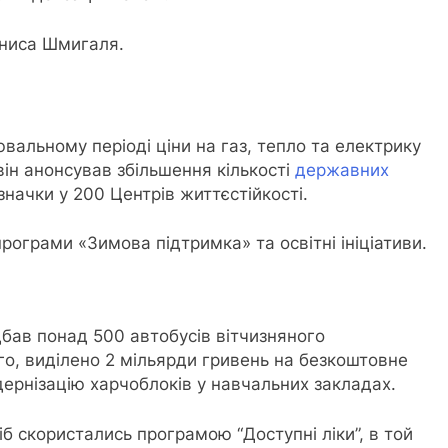
ениса Шмигаля.
альному періоді ціни на газ, тепло та електрику
він анонсував збільшення кількості
державних
значки у 200 Центрів життєстійкості.
ограми «Зимова підтримка» та освітні ініціативи.
дбав понад 500 автобусів вітчизняного
го, виділено 2 мільярди гривень на безкоштовне
дернізацію харчоблоків у навчальних закладах.
б скористались програмою “Доступні ліки”, в той