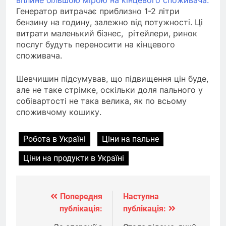
вплине більшою мірою на кінцевого споживача.
Генератор витрачає приблизно 1-2 літри
бензину на годину, залежно від потужності. Ці
витрати маленький бізнес, рітейлери, ринок
послуг будуть переносити на кінцевого
споживача.
Шевчишин підсумував, що підвищення цін буде,
але не таке стрімке, оскільки доля пального у
собівартості не така велика, як по всьому
споживчому кошику.
Робота в Україні
Ціни на пальне
Ціни на продукти в Україні
Попередня
Наступна
Навігація
публікація:
публікація:
записів