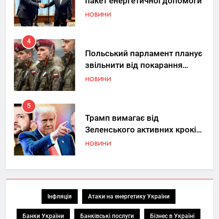
пакет енергетичної допомоги
НОВИНИ
4
Польський парламент планує
звільнити від покарання
добровольців ЗСУ
НОВИНИ
5
Трамп вимагає від
Зеленського активних кроків
у мирному процесі
НОВИНИ
6
КМДА заявила про параліч
“Київтеплоенерго” через
Інфляція
Атаки на енергетику України
обшуки СБУ
НОВИНИ
Банки України
Банківські послуги
Бізнес в Україні