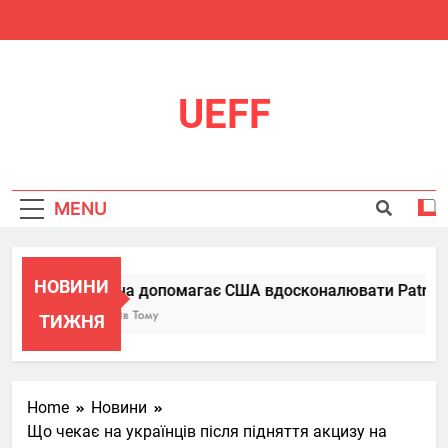
Skip
to
content
UEFF
MENU
НОВИНИ
Україна допомагає США вдосконалювати Patriot, п
6 Місяців Тому
ТИЖНЯ
Home
Новини
Що чекає на українців після підняття акцизу на