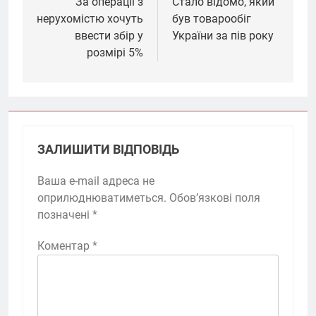
За операції з
Стало відомо, який
нерухомістю хочуть
був товарообіг
ввести збір у
України за пів року
розмірі 5%
ЗАЛИШИТИ ВІДПОВІДЬ
Ваша e-mail адреса не
оприлюднюватиметься.
Обов’язкові поля
позначені
*
Коментар
*