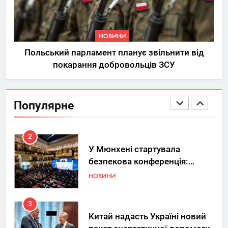
8
Ринок житлової нерухомості
в Україні: ключові орієнтири
НОВИНИ
під час вибору квартири
НЕРУХОМІСТЬ
Польський парламент планує звільнити від
покарання добровольців ЗСУ
1
Україна допомагає США
вдосконалювати Patriot,
Популярне
передаючи дані про удари РФ
НОВИНИ
2
У Мюнхені стартувала
безпекова конференція:
Україна знову у фокусі світу
НОВИНИ
3
Китай надасть Україні новий