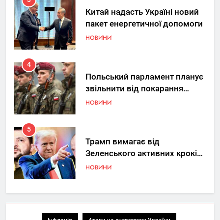
4
Польський парламент планує
звільнити від покарання
добровольців ЗСУ
НОВИНИ
5
Трамп вимагає від
Зеленського активних кроків
у мирному процесі
НОВИНИ
6
КМДА заявила про параліч
“Київтеплоенерго” через
обшуки СБУ
НОВИНИ
7
Де в Україні реально купити