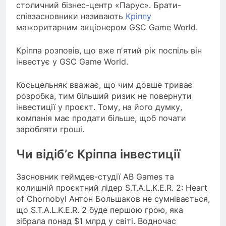
столичний бізнес-центр «Парус». Брати-
співзасновники називають
Кріппу
мажоритарним акціонером GSC Game World.
Кріппа розповів, що вже пʼятий рік поспіль він
інвестує у GSC Game World.
Косьцельняк вважає, що чим довше триває
розробка, тим більший ризик не повернути
інвестиції у проєкт. Тому, на його думку,
компанія має продати більше, щоб почати
заробляти гроші.
Чи відіб’є Кріппа інвестиції
Засновник геймдев-студії AB Games та
колишній проєктний лідер S.T.A.L.K.E.R. 2: Heart
of Chornobyl Антон Большаков не сумнівається,
що S.T.A.L.K.E.R. 2 буде першою грою, яка
зібрала понад $1 млрд у світі. Водночас