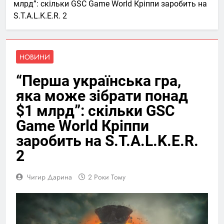
млрд”: скільки GSC Game World Кріппи заробить на
S.T.A.L.K.E.R. 2
НОВИНИ
“Перша українська гра,
яка може зібрати понад
$1 млрд”: скільки GSC
Game World Кріппи
заробить на S.T.A.L.K.E.R.
2
Чигир Дарина
2 Роки Тому