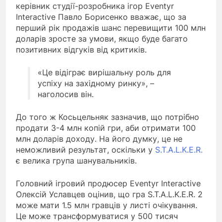
керівник студії-розробника ігор Eventyr
Interactive Павло Борисенко вважає, що за
перший рік продажів шанс перевищити 100 млн
доларів зросте за умови, якщо буде багато
позитивних відгуків від критиків.
«Це відіграє вирішальну роль для
успіху на західному ринку», –
наголосив він.
До того ж Косьцельняк зазначив, що потрібно
продати 3-4 млн копій гри, аби отримати 100
млн доларів доходу. На його думку, це не
неможливий результат, оскільки у
S.T.A.L.K.E.R.
є велика група шанувальників.
Головний ігровий продюсер Eventyr Interactive
Олексій Уславцев оцінив, що гра S.T.A.L.K.E.R. 2
може мати 1.5 млн гравців у листі очікування.
Це може трансформуватися у 500 тисяч