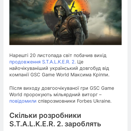
Нарешті 20 листопада світ побачив вихід
продовження S.T.A.L.K.E.R. 2.
Це
найочікуваніший український довгобуд від
компанії GSC Game World Максима Кріппи.
Після виходу довгоочікуваної гри GSC Game
World пророкують мільярдний виторг –
повідомили
співрозмовники Forbes Ukraine.
Скільки розробники
S.T.A.L.K.E.R. 2. зароблять