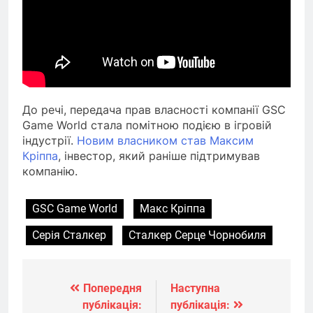
До речі, передача прав власності компанії GSC
Game World стала помітною подією в ігровій
індустрії.
Новим власником став Максим
Кріппа
, інвестор, який раніше підтримував
компанію.
GSC Game World
Макс Кріппа
Серія Сталкер
Сталкер Серце Чорнобиля
Попередня
Наступна
Навігація
публікація:
публікація: