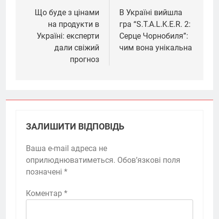
записів
Що буде з цінами
В Україні вийшла
на продукти в
гра “S.T.A.L.K.E.R. 2:
Україні: експерти
Серце Чорнобиля”:
дали свіжий
чим вона унікальна
прогноз
ЗАЛИШИТИ ВІДПОВІДЬ
Ваша e-mail адреса не
оприлюднюватиметься.
Обов’язкові поля
позначені
*
Коментар
*