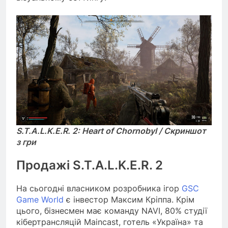
S.T.A.L.K.E.R. 2: Heart of Chornobyl / Скриншот
з гри
Продажі S.T.A.L.K.E.R. 2
На сьогодні власником розробника ігор
GSC
Game World
є інвестор Максим Кріппа. Крім
цього, бізнесмен має команду NAVI, 80% студії
кібертрансляцій Maincast, готель «Україна» та