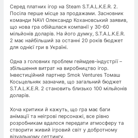
Серед платних ігор на Steam S.T.A.L.K.E.R. 2.
Посіла перше місце за продажами. Засновник
команди NAVI Олександр Кохановський заявив,
що нова гра обійшлася компанії у 30-60
мільйонів доларів. На його думку, S.T.A.L.K.E.R.
2 має найбільший за останні 20 років бюджет
для однієї гри в Україні.
Одна з головних проблем геймдев-індустрії –
збільшення витрат на виробництво ігор.
Інвестиційний партнер Smok Ventures Томаш
Косьцельняк зазначив, що загальний бюджет
S.T.A.L.K.E.R. 2 становить близько 100 мільйонів
доларів.
Хоча критики й кажуть, що гра має баги
анімації та неігрові персонажі, все рівно
розробникам вдалося передати атмосферу та
створити живий ігровий світ у добротному
візуальному сеттингу.