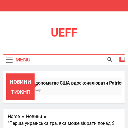
Skip
to
content
UEFF
MENU
НОВИНИ
Україна допомагає США вдосконалювати Patriot, пере
6 Місяців Тому
ТИЖНЯ
Home
Новини
“Перша українська гра, яка може зібрати понад $1