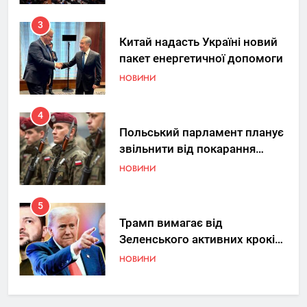
3
Китай надасть Україні новий
пакет енергетичної допомоги
НОВИНИ
4
Польський парламент планує
звільнити від покарання
добровольців ЗСУ
НОВИНИ
5
Трамп вимагає від
Зеленського активних кроків
у мирному процесі
НОВИНИ
6