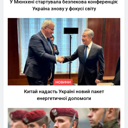
У Мюнхені стартувала безпекова конференція:
Україна знову у фокусі світу
5
Трамп вимагає від
Зеленського активних кроків
у мирному процесі
НОВИНИ
6
НОВИНИ
КМДА заявила про параліч
Китай надасть Україні новий пакет
“Київтеплоенерго” через
енергетичної допомоги
обшуки СБУ
НОВИНИ
7
Де в Україні реально купити