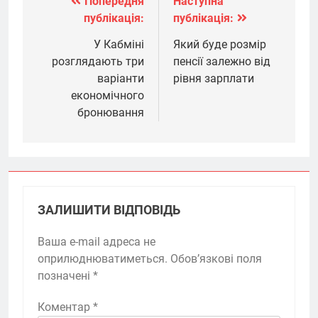
Попередня
Наступна
Навігація
публікація:
публікація:
записів
У Кабміні
Який буде розмір
розглядають три
пенсії залежно від
варіанти
рівня зарплати
економічного
бронювання
ЗАЛИШИТИ ВІДПОВІДЬ
Ваша e-mail адреса не
оприлюднюватиметься.
Обов’язкові поля
позначені
*
Коментар
*