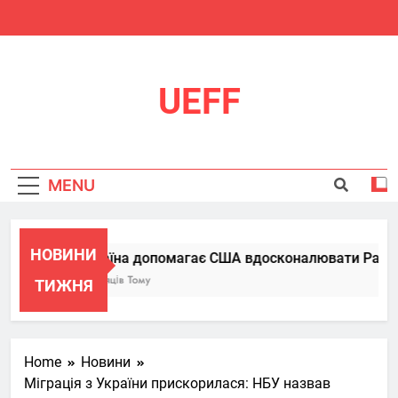
Skip
to
content
UEFF
MENU
НОВИНИ
Україна допомагає США вдосконалювати Patriot, 
6 Місяців Тому
ТИЖНЯ
Home
Новини
Міграція з України прискорилася: НБУ назвав