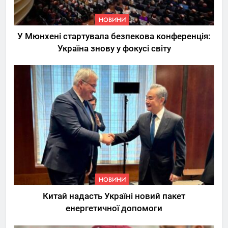
НОВИНИ
У Мюнхені стартувала безпекова конференція:
Україна знову у фокусі світу
5
Трамп вимагає від
Зеленського активних кроків
у мирному процесі
НОВИНИ
6
НОВИНИ
КМДА заявила про параліч
Китай надасть Україні новий пакет
“Київтеплоенерго” через
енергетичної допомоги
обшуки СБУ
НОВИНИ