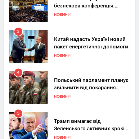
безпекова конференція:
Україна знову у фокусі світу
НОВИНИ
3
Китай надасть Україні новий
пакет енергетичної допомоги
НОВИНИ
4
Польський парламент планує
звільнити від покарання
добровольців ЗСУ
НОВИНИ
5
Трамп вимагає від
Зеленського активних кроків
у мирному процесі
НОВИНИ