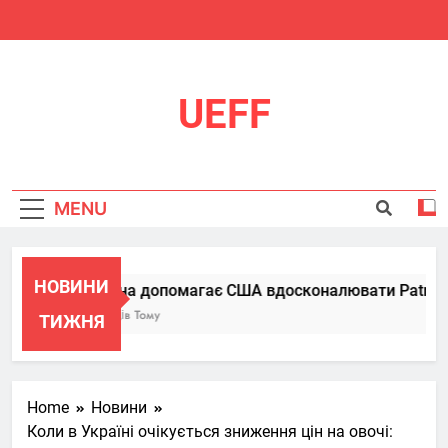
Skip
to
content
UEFF
MENU
НОВИНИ
Україна допомагає США вдосконалювати Patriot, п
6 Місяців Тому
ТИЖНЯ
Home
Новини
Коли в Україні очікується зниження цін на овочі: