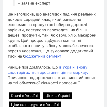
– заявив експерт.
Він наголосив, що внаслідок падіння реальних
доходів середній клас, який раніше не
економив на продуктах і обирав дорожчі
варіанти, поступово переходить на більш
дешеві продукти, такі як овочі, хліб, макарони,
крупи. Цей процес відбувається на тлі
стабільного попиту з боку малозабезпечених
верств населення, що зумовлює додатковий
тиск на б
юджетний сегмент.
Раніше повідомлялось, що
в Україні знову
спостерігається зростання цін на моркву.
Причиною подорожчання став високий попит
на тлі обмеженої кількості пропозиції.
Овочі в Україні
Ціни в Україні
Ціни на продукти в Україні