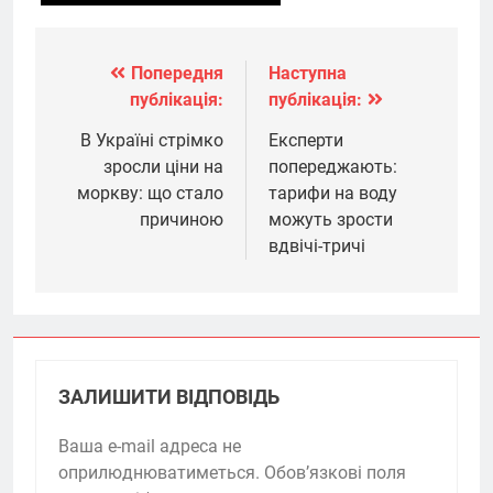
Попередня
Наступна
Навігація
публікація:
публікація:
записів
В Україні стрімко
Експерти
зросли ціни на
попереджають:
моркву: що стало
тарифи на воду
причиною
можуть зрости
вдвічі-тричі
ЗАЛИШИТИ ВІДПОВІДЬ
Ваша e-mail адреса не
оприлюднюватиметься.
Обов’язкові поля