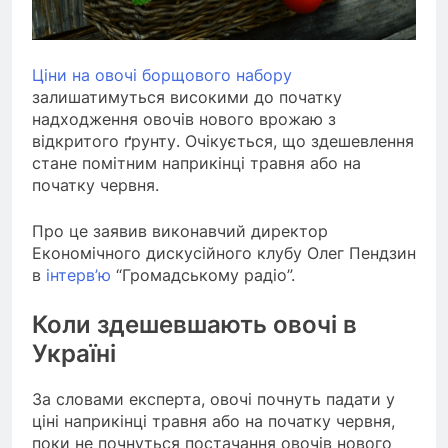
Ціни на овочі борщового набору
залишатимуться високими до початку
надходження овочів нового врожаю з
відкритого ґрунту. Очікується, що здешевлення
стане помітним наприкінці травня або на
початку червня.
Про це заявив виконавчий директор
Економічного дискусійного клубу Олег Пендзин
в
інтерв’ю
“Громадському радіо”.
Коли здешевшають овочі в
Україні
За словами експерта, овочі почнуть падати у
ціні наприкінці травня або на початку червня,
поки не почнуться постачання овочів нового