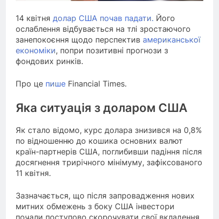
14 квітня
долар США почав падати.
Його
ослаблення відбувається на тлі зростаючого
занепокоєння щодо перспектив
американської
економіки
, попри позитивні прогнози з
фондових ринків.
Про це
пише
Financial Times.
Яка ситуація з доларом США
Як стало відомо, курс долара знизився на 0,8%
по відношенню до кошика основних валют
країн-партнерів США, поглибивши падіння після
досягнення трирічного мінімуму, зафіксованого
11 квітня.
Зазначається, що після запровадження нових
митних обмежень з боку США інвестори
почали поступово скорочувати свої вкладення