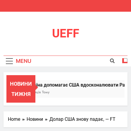
Skip
to
content
UEFF
MENU
НОВИНИ
Україна допомагає США вдосконалювати Patriot, 
6 Місяців Тому
ТИЖНЯ
Home
Новини
Долар США знову падає, — FT