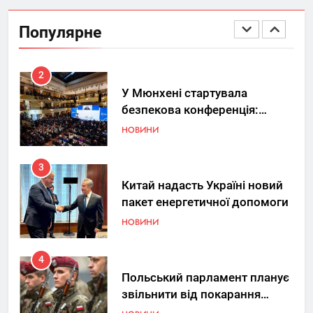
Україна допомагає США
вдосконалювати Patriot,
Популярне
передаючи дані про удари РФ
НОВИНИ
2
У Мюнхені стартувала
безпекова конференція:
Україна знову у фокусі світу
НОВИНИ
3
Китай надасть Україні новий
пакет енергетичної допомоги
НОВИНИ
4
Польський парламент планує
звільнити від покарання
добровольців ЗСУ