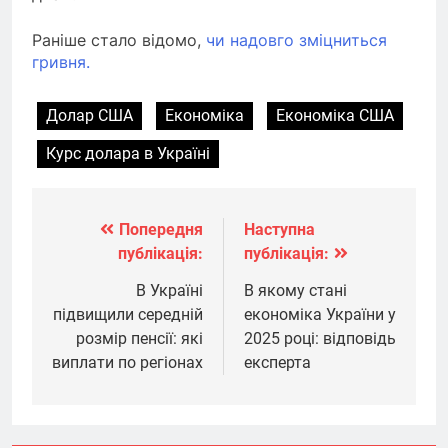
Раніше стало відомо,
чи надовго зміцниться
гривня.
Долар США
Економіка
Економіка США
Курс долара в Україні
Попередня
Наступна
Навігація
публікація:
публікація:
записів
В Україні
В якому стані
підвищили середній
економіка України у
розмір пенсії: які
2025 році: відповідь
виплати по регіонах
експерта