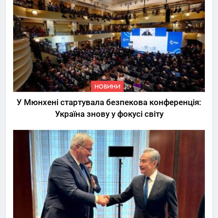
НОВИНИ
У Мюнхені стартувала безпекова конференція:
Україна знову у фокусі світу
5
Трамп вимагає від
Зеленського активних кроків
у мирному процесі
НОВИНИ