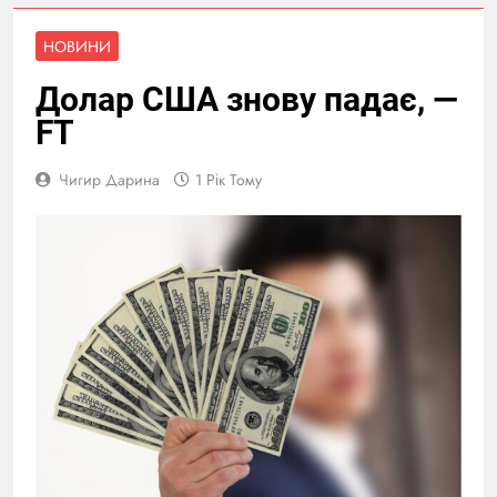
НОВИНИ
Долар США знову падає, —
FT
Чигир Дарина
1 Рік Тому