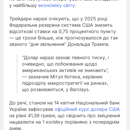
у найбільшу
економіку світу.
Трейдери наразі очікують, що у 2025 році
Федеральна резервна система США знизить
відсоткові ставки на 0,75 процентного пункту
— це трохи більше, ніж прогнозувалося до так
званого “дня звільнення” Дональда Трампа.
“Долар наразі зазнає певного тиску, і
очевидно, що побоювання щодо
американських активів не зникають”,
— зазначив Мітул Котеха, керівник
підрозділу макростратегії на ринках,
що розвиваються, у Barclays.
До речі, станом на 14 квітня Національний банк
України зафіксував
офіційний курс долара США
на рівні 41,39 гривні, що свідчить про зміцнення
нацвалюти на 1 копійку порівняно з попереднім
днем.