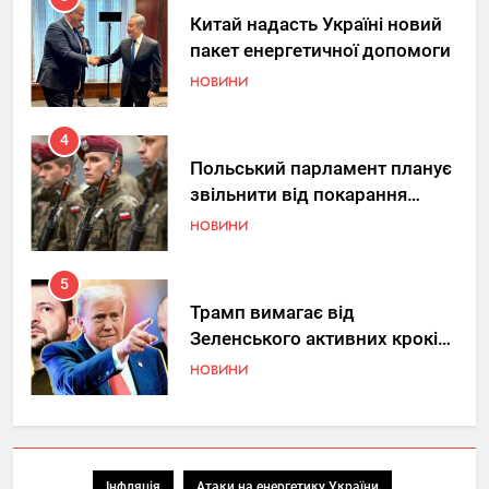
Китай надасть Україні новий
пакет енергетичної допомоги
НОВИНИ
4
Польський парламент планує
звільнити від покарання
добровольців ЗСУ
НОВИНИ
5
Трамп вимагає від
Зеленського активних кроків
у мирному процесі
НОВИНИ
6
КМДА заявила про параліч
“Київтеплоенерго” через
Інфляція
Атаки на енергетику України