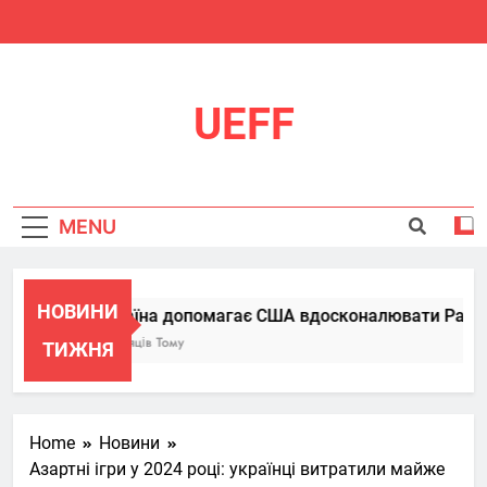
Skip
to
content
UEFF
MENU
НОВИНИ
Україна допомагає США вдосконалювати Patriot, 
6 Місяців Тому
ТИЖНЯ
Home
Новини
Азартні ігри у 2024 році: українці витратили майже