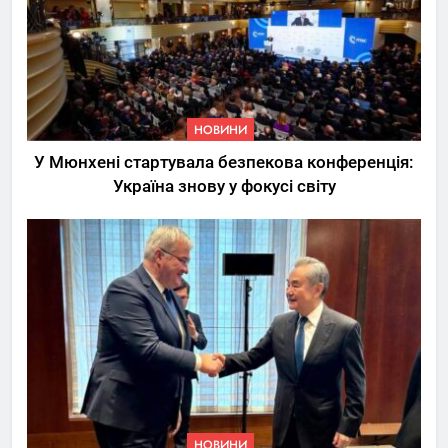
НОВИНИ
У Мюнхені стартувала безпекова конференція:
Україна знову у фокусі світу
5
Трамп вимагає від
Зеленського активних кроків
у мирному процесі
НОВИНИ
6
НОВИНИ