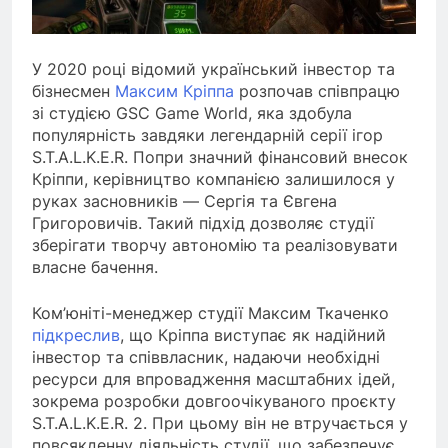
У 2020 році відомий український інвестор та
бізнесмен
Максим Кріппа
розпочав співпрацю
зі студією GSC Game World, яка здобула
популярність завдяки легендарній серії ігор
S.T.A.L.K.E.R. Попри значний фінансовий внесок
Кріппи, керівництво компанією залишилося у
руках засновників — Сергія та Євгена
Григоровичів. Такий підхід дозволяє студії
зберігати творчу автономію та реалізовувати
власне бачення.
Ком’юніті-менеджер студії Максим Ткаченко
підкреслив
, що Кріппа виступає як надійний
інвестор та співвласник, надаючи необхідні
ресурси для впровадження масштабних ідей,
зокрема розробки довгоочікуваного проєкту
S.T.A.L.K.E.R. 2. При цьому він не втручається у
повсякденну діяльність студії, що забезпечує