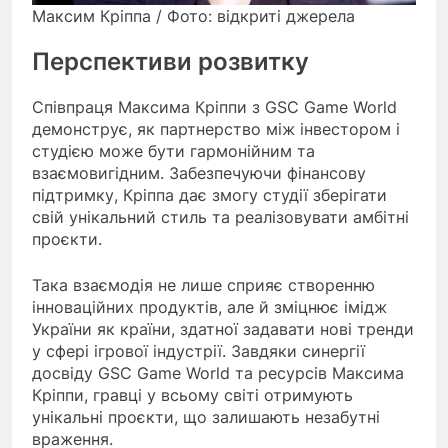
Максим Кріппа / Фото: відкриті джерела
Перспективи розвитку
Співпраця Максима Кріппи з GSC Game World
демонструє, як партнерство між інвестором і
студією може бути гармонійним та
взаємовигідним. Забезпечуючи фінансову
підтримку, Кріппа дає змогу студії зберігати
свій унікальний стиль та реалізовувати амбітні
проєкти.
Така взаємодія не лише сприяє створенню
інноваційних продуктів, але й зміцнює імідж
України як країни, здатної задавати нові тренди
у сфері ігрової індустрії. Завдяки синергії
досвіду GSC Game World та ресурсів Максима
Кріппи, гравці у всьому світі отримують
унікальні проєкти, що залишають незабутні
враження.