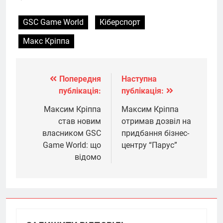
GSC Game World
Кіберспорт
Макс Кріппа
Попередня
Наступна
Навігація
публікація:
публікація:
записів
Максим Кріппа
Максим Кріппа
став новим
отримав дозвіл на
власником GSC
придбання бізнес-
Game World: що
центру “Парус”
відомо