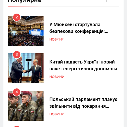
передаючи дані про удари РФ
НОВИНИ
2
У Мюнхені стартувала
безпекова конференція:
Україна знову у фокусі світу
НОВИНИ
3
Китай надасть Україні новий
пакет енергетичної допомоги
НОВИНИ
4
Польський парламент планує
звільнити від покарання
добровольців ЗСУ
НОВИНИ