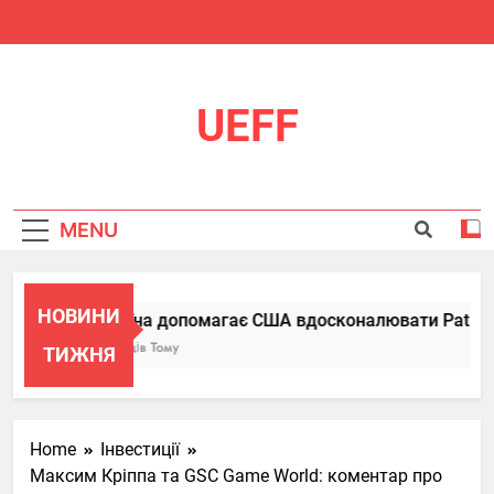
Skip
to
content
UEFF
MENU
НОВИНИ
Україна допомагає США вдосконалювати Patriot, п
6 Місяців Тому
ТИЖНЯ
Home
Інвестиції
Максим Кріппа та GSC Game World: коментар про