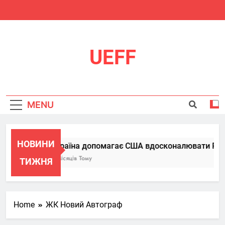
Skip
to
content
UEFF
MENU
НОВИНИ
Україна допомагає США вдосконалювати Patrio
6 Місяців Тому
ТИЖНЯ
Home
ЖК Новий Автограф