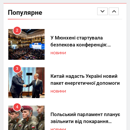
вдосконалювати Patriot,
Популярне
передаючи дані про удари РФ
НОВИНИ
2
У Мюнхені стартувала
безпекова конференція:
Україна знову у фокусі світу
НОВИНИ
3
Китай надасть Україні новий
пакет енергетичної допомоги
НОВИНИ
4
Польський парламент планує
звільнити від покарання
добровольців ЗСУ
НОВИНИ