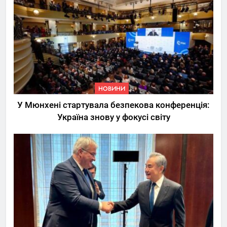
НОВИНИ
У Мюнхені стартувала безпекова конференція:
Україна знову у фокусі світу
5
Трамп вимагає від
Зеленського активних кроків
у мирному процесі
НОВИНИ