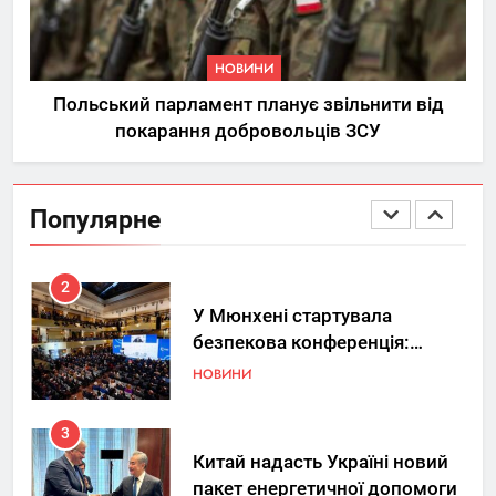
Ринок житлової нерухомості
в Україні: ключові орієнтири
НОВИНИ
під час вибору квартири
НЕРУХОМІСТЬ
Польський парламент планує звільнити від
покарання добровольців ЗСУ
1
Україна допомагає США
вдосконалювати Patriot,
Популярне
передаючи дані про удари РФ
НОВИНИ
2
У Мюнхені стартувала
безпекова конференція:
Україна знову у фокусі світу
НОВИНИ
3
Китай надасть Україні новий
пакет енергетичної допомоги