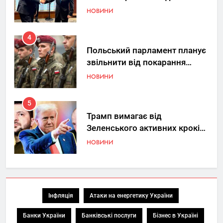
НОВИНИ
4
Польський парламент планує
звільнити від покарання
добровольців ЗСУ
НОВИНИ
5
Трамп вимагає від
Зеленського активних кроків
у мирному процесі
НОВИНИ
6
КМДА заявила про параліч
“Київтеплоенерго” через
Інфляція
Атаки на енергетику України
обшуки СБУ
НОВИНИ
Банки України
Банківські послуги
Бізнес в Україні