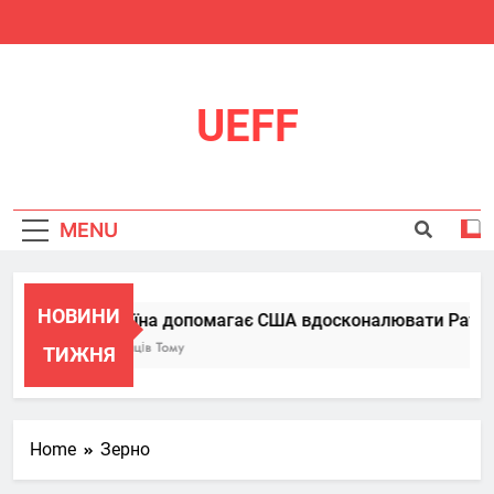
Skip
to
content
UEFF
MENU
НОВИНИ
Україна допомагає США вдосконалювати Patriot, 
6 Місяців Тому
ТИЖНЯ
Home
Зерно