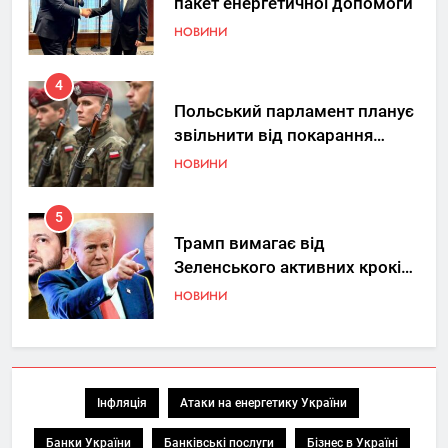
пакет енергетичної допомоги
НОВИНИ
4
Польський парламент планує
звільнити від покарання
добровольців ЗСУ
НОВИНИ
5
Трамп вимагає від
Зеленського активних кроків
у мирному процесі
НОВИНИ
6
КМДА заявила про параліч
“Київтеплоенерго” через
Інфляція
Атаки на енергетику України
обшуки СБУ
НОВИНИ
Банки України
Банківські послуги
Бізнес в Україні