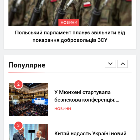
8
Ринок житлової нерухомості
в Україні: ключові орієнтири
НОВИНИ
під час вибору квартири
НЕРУХОМІСТЬ
Польський парламент планує звільнити від
покарання добровольців ЗСУ
1
Україна допомагає США
вдосконалювати Patriot,
Популярне
передаючи дані про удари РФ
НОВИНИ
2
У Мюнхені стартувала
безпекова конференція:
Україна знову у фокусі світу
НОВИНИ
3
Китай надасть Україні новий