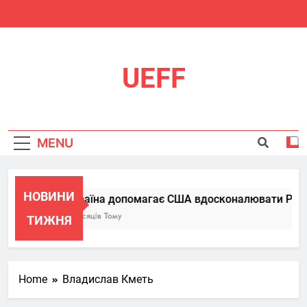
Skip
to
content
UEFF
MENU
НОВИНИ
Україна допомагає США вдосконалювати Patriot
6 Місяців Тому
ТИЖНЯ
Home
Владислав Кметь