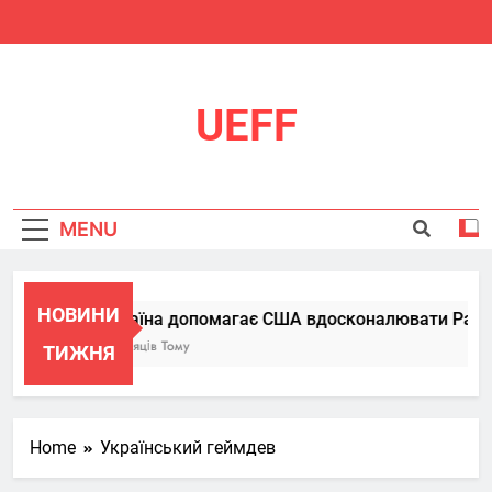
Skip
to
content
UEFF
MENU
НОВИНИ
Україна допомагає США вдосконалювати Patriot,
6 Місяців Тому
ТИЖНЯ
Home
Український геймдев