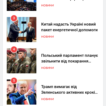
Україна знову у фокусі світу
НОВИНИ
3
Китай надасть Україні новий
пакет енергетичної допомоги
НОВИНИ
4
Польський парламент планує
звільнити від покарання
добровольців ЗСУ
НОВИНИ
5
Трамп вимагає від
Зеленського активних кроків
у мирному процесі
НОВИНИ