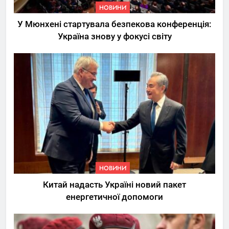
НОВИНИ
У Мюнхені стартувала безпекова конференція:
Україна знову у фокусі світу
5
Трамп вимагає від
Зеленського активних кроків
у мирному процесі
НОВИНИ
6
НОВИНИ
КМДА заявила про параліч
Китай надасть Україні новий пакет
“Київтеплоенерго” через
енергетичної допомоги
обшуки СБУ
НОВИНИ
7