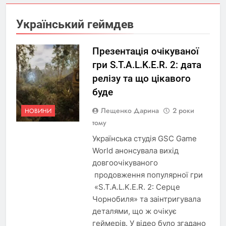
Український геймдев
Презентація очікуваної
гри S.T.A.L.K.E.R. 2: дата
релізу та що цікавого
буде
Лещенко Дарина
2 роки
НОВИНИ
тому
Українська студія GSC Game
World анонсувала вихід
довгоочікуваного
продовження популярної гри
«S.T.A.L.K.E.R. 2: Серце
Чорнобиля» та заінтригувала
деталями, що ж очікує
геймерів. У відео було згадано