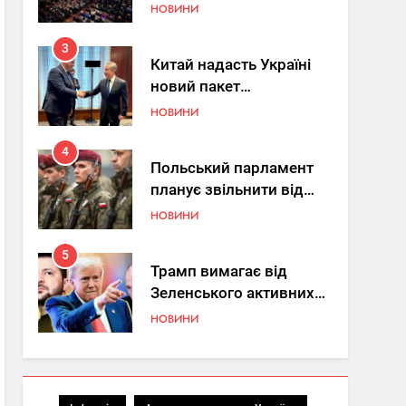
Україна знову у фокусі
НОВИНИ
світу
3
Китай надасть Україні
новий пакет
енергетичної допомоги
НОВИНИ
4
Польський парламент
планує звільнити від
покарання
НОВИНИ
добровольців ЗСУ
5
Трамп вимагає від
Зеленського активних
кроків у мирному
НОВИНИ
процесі
6
КМДА заявила про
параліч