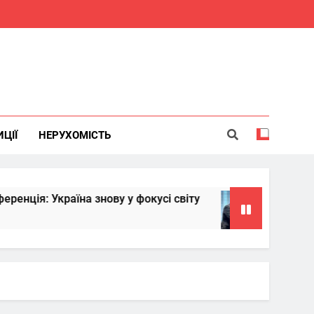
ИЦІЇ
НЕРУХОМІСТЬ
: Україна знову у фокусі світу
Китай надас
6 Місяців Тому