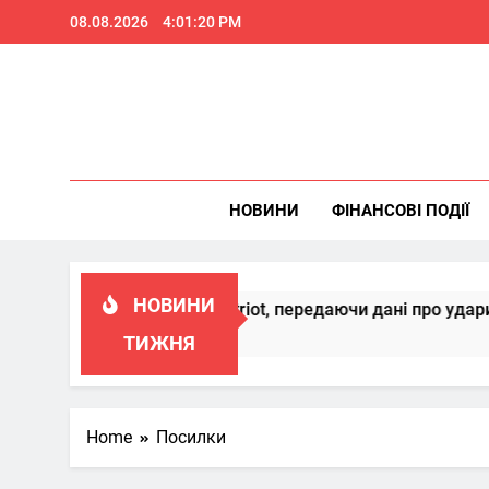
Skip
08.08.2026
4:01:21 PM
to
content
НОВИНИ
ФІНАНСОВІ ПОДІЇ
НОВИНИ
 вдосконалювати Patriot, передаючи дані про удари РФ
ТИЖНЯ
Home
Посилки