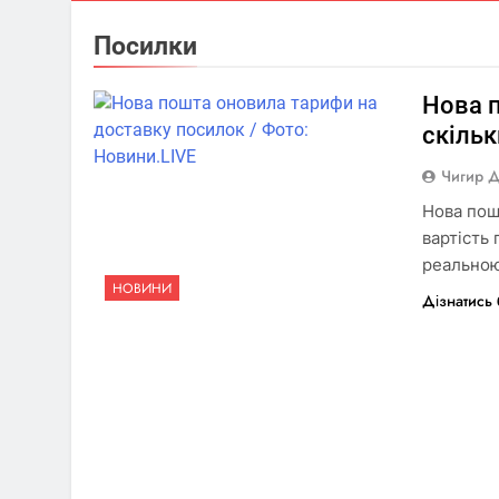
Посилки
Нова 
скіль
Чигир 
Нова пош
вартість
реальною
НОВИНИ
Дізнатись