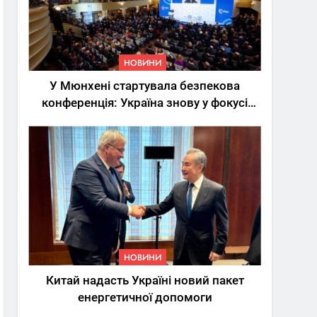
НОВИНИ
У Мюнхені стартувала безпекова
конференція: Україна знову у фокусі
світу
5
Трамп вимагає від
Зеленського активних
кроків у мирному
НОВИНИ
процесі
НОВИНИ
6
Китай надасть Україні новий пакет
КМДА заявила про
енергетичної допомоги
параліч
“Київтеплоенерго” через