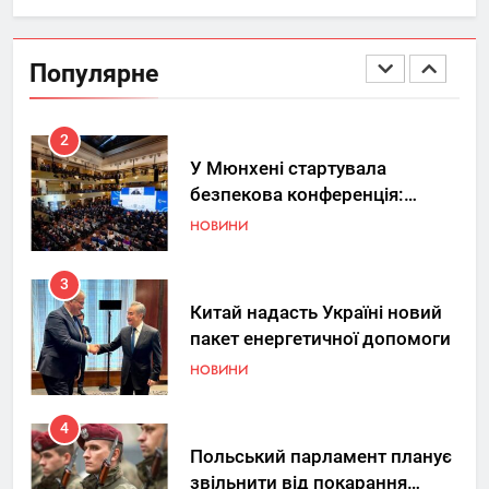
Україна допомагає США
вдосконалювати Patriot,
Популярне
передаючи дані про удари РФ
НОВИНИ
2
У Мюнхені стартувала
безпекова конференція:
Україна знову у фокусі світу
НОВИНИ
3
Китай надасть Україні новий
пакет енергетичної допомоги
НОВИНИ
4
Польський парламент планує
звільнити від покарання