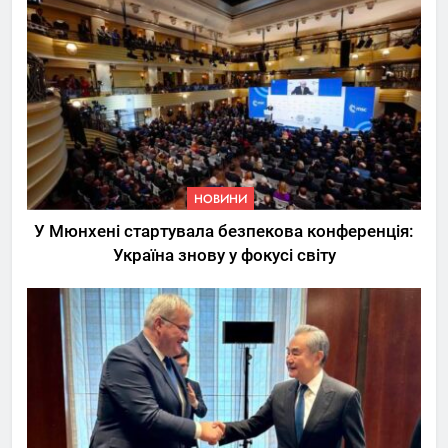
НОВИНИ
У Мюнхені стартувала безпекова конференція:
Україна знову у фокусі світу
5
Трамп вимагає від
Зеленського активних кроків
у мирному процесі
НОВИНИ