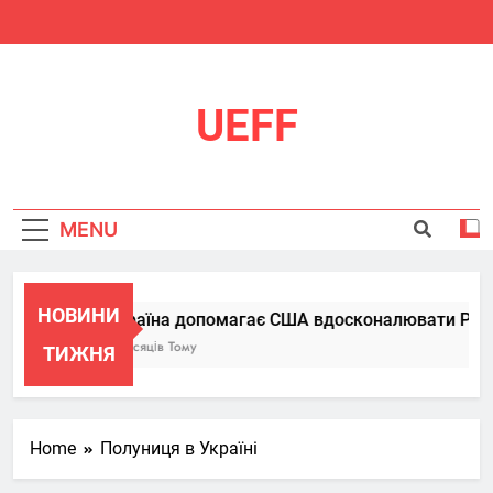
Skip
to
content
UEFF
MENU
НОВИНИ
Україна допомагає США вдосконалювати Patriot
6 Місяців Тому
ТИЖНЯ
Home
Полуниця в Україні