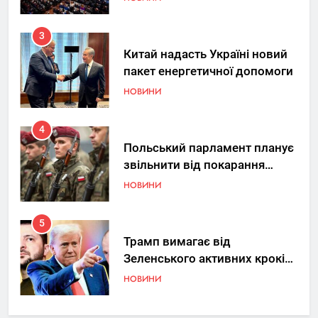
3
Китай надасть Україні новий
пакет енергетичної допомоги
НОВИНИ
4
Польський парламент планує
звільнити від покарання
добровольців ЗСУ
НОВИНИ
5
Трамп вимагає від
Зеленського активних кроків
у мирному процесі
НОВИНИ
6