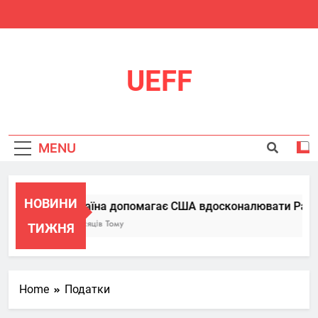
Skip
to
content
UEFF
MENU
НОВИНИ
Україна допомагає США вдосконалювати Patriot
6 Місяців Тому
ТИЖНЯ
Home
Податки