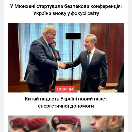
У Мюнхені стартувала безпекова конференція:
Україна знову у фокусі світу
5
Трамп вимагає від
Зеленського активних кроків
у мирному процесі
НОВИНИ
6
НОВИНИ
КМДА заявила про параліч
Китай надасть Україні новий пакет
“Київтеплоенерго” через
енергетичної допомоги
обшуки СБУ
НОВИНИ
7
Де в Україні реально купити