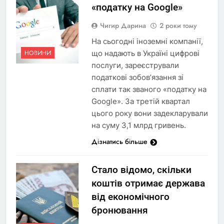
«податку на Google»
Чигир Дарина
2 роки тому
На сьогодні іноземні компанії,
що надають в Україні цифрові
НОВИНИ
послуги, зареєстрували
податкові зобов’язання зі
сплати так званого «податку на
Google». За третій квартал
цього року вони задекларували
на суму 3,1 млрд гривень.
Дізнатись більше
Стало відомо, скільки
коштів отримає держава
від економічного
бронювання