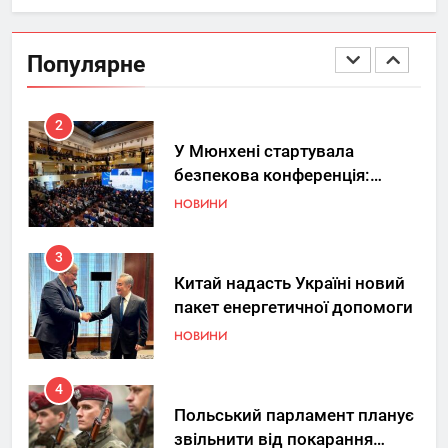
Україна допомагає США
вдосконалювати Patriot,
Популярне
передаючи дані про удари РФ
НОВИНИ
2
У Мюнхені стартувала
безпекова конференція:
Україна знову у фокусі світу
НОВИНИ
3
Китай надасть Україні новий
пакет енергетичної допомоги
НОВИНИ
4
Польський парламент планує
звільнити від покарання