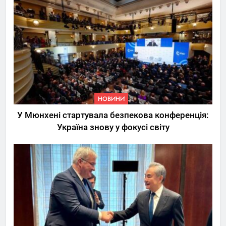
НОВИНИ
У Мюнхені стартувала безпекова конференція:
Україна знову у фокусі світу
5
Трамп вимагає від
Зеленського активних кроків
у мирному процесі
НОВИНИ