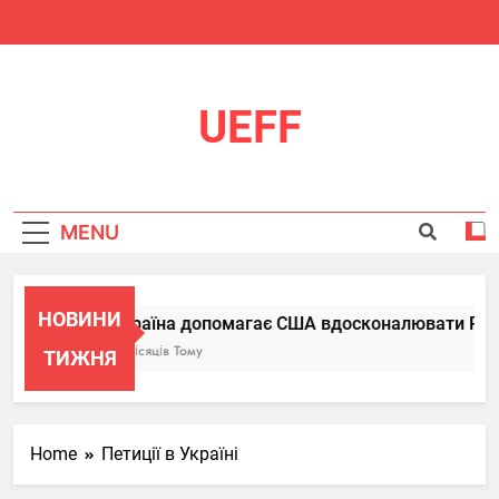
Skip
to
content
UEFF
MENU
НОВИНИ
Україна допомагає США вдосконалювати Patrio
6 Місяців Тому
ТИЖНЯ
Home
Петиції в Україні